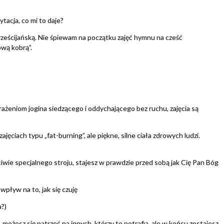
ytacja, co mi to daje?
ześcijańską. Nie śpiewam na początku zajęć hymnu na cześć
ową kobrą”.
żeniom jogina siedzącego i oddychającego bez ruchu, zajęcia są
jęciach typu „fat-burning”, ale piękne, silne ciała zdrowych ludzi.
ciwie specjalnego stroju, stajesz w prawdzie przed sobą jak Cię Pan Bóg
pływ na to, jak się czuję
a?)
 możesz się patrzeć na innych, którzy to potrafią, ale w końcu zostajesz