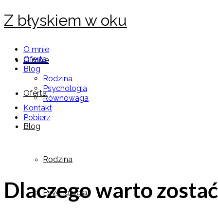
Z błyskiem w oku
O mnie
Oferta
O mnie
Blog
Rodzina
Psychologia
Oferta
Równowaga
Kontakt
Pobierz
Blog
Rodzina
Dlaczego warto zostać
Psychologia