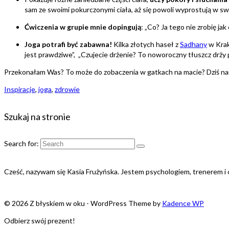
sam ze swoimi pokurczonymi ciała, aż się powoli wyprostują w s
Ćwiczenia w grupie mnie dopingują
: „Co? Ja tego nie zrobię ja
Joga potrafi być zabawna!
Kilka złotych haseł z
Sadhany
w Krak
jest prawdziwe”, „Czujecie drżenie? To noworoczny tłuszcz drży 
Przekonałam Was? To może do zobaczenia w gatkach na macie? Dziś n
Inspiracje
,
joga
,
zdrowie
Szukaj na stronie
Search for:
Cześć, nazywam się Kasia Frużyńska. Jestem psychologiem, trenerem 
© 2026 Z błyskiem w oku - WordPress Theme by
Kadence WP
Odbierz swój prezent!