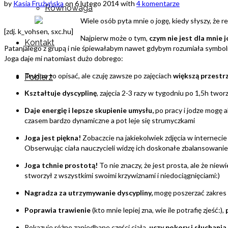
by
Kasia Frużyńska
on
6 lutego 2014
with
4 komentarze
Równowaga
Wiele osób pyta mnie o jogę, kiedy słyszy, że re
[zdj. k_vohsen, sxc.hu]
Najpierw może o tym,
czym nie jest dla mnie 
Kontakt
Patanjalego z grupą i nie śpiewałabym nawet gdybym rozumiała symboli
Joga daje mi natomiast dużo dobrego:
Trudno to opisać, ale czuję zawsze po zajęciach
większą przestrz
Pobierz
Kształtuje dyscyplinę
, zajęcia 2-3 razy w tygodniu po 1,5h two
Daje energię i lepsze skupienie umysłu,
po pracy i jodze mogę 
czasem bardzo dynamiczne a pot leje się strumyczkami
Joga jest piękna!
Zobaczcie na jakiekolwiek zdjęcia w internecie 
Obserwując ciała nauczycieli widzę ich doskonałe zbalansowanie,
Joga tchnie prostotą!
To nie znaczy, że jest prosta, ale że nie
stworzył z wszystkimi swoimi krzywiznami i niedociągnięciami:)
Nagradza za utrzymywanie dyscypliny,
mogę poszerzać zakres t
Poprawia trawienie
(kto mnie lepiej zna, wie ile potrafię zjeść:),
Pokazuje różne zaniedbane części ciała,
uczy pokory i słuchani