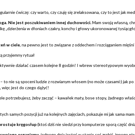
gularnie ćwiczę: czy warto, czy czuję się zrelaksowana, czy to jest jak med
joga. Nie jest poszukiwaniem innej duchowości.
Mam swoją własną, chr
kę „dzierżenia w dłoniach czakry, konchy i głowy ukoronowanej tysiącgł
eń w ciele
, na pewno jest to związane z oddechem i rozciąganiem mięśni
rzą przyjemny rytuał
aktywnie działać czasem kolejne 8 godzin! I wbrew stereotypowym wyobra
– to nie są spoceni ludzie z rozwianym włosem (no może czasami:) jak po za
 więc jest do czego dążyć!
wiele potrzebujesz, żeby zacząć – kawałek maty, bose stopy, żadnego właś
ych samych pozycji już na kolejnych zajęciach, pokazuje mi jak sama mam w
prostuje kręgosłup
(ktoś dziś nie siedzi przy komputerze sporą część dni
a swojego organizmu,
jednego dnia jesteś w stanie coś zrobić, innego nie,