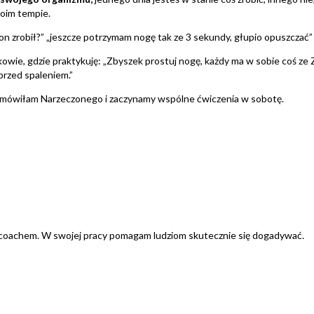
woim tempie.
k on zrobił?” „jeszcze potrzymam nogę tak ze 3 sekundy, głupio opuszczać”
owie, gdzie praktykuję: „Zbyszek prostuj nogę, każdy ma w sobie coś ze 
przed spaleniem.”
amówiłam Narzeczonego i zaczynamy wspólne ćwiczenia w sobotę.
i coachem. W swojej pracy pomagam ludziom skutecznie się dogadywać.