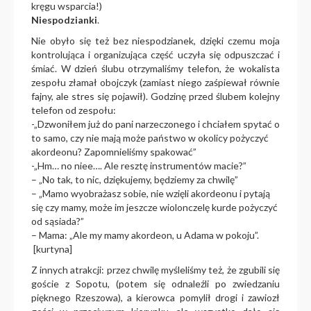
kręgu wsparcia!)
Niespodzianki
.
Nie obyło się też bez niespodzianek, dzięki czemu moja
kontrolująca i organizująca część uczyła się odpuszczać i
śmiać. W dzień ślubu otrzymaliśmy telefon, że wokalista
zespołu złamał obojczyk (zamiast niego zaśpiewał równie
fajny, ale stres się pojawił). Godzinę przed ślubem kolejny
telefon od zespołu:
-„Dzwoniłem już do pani narzeczonego i chciałem spytać o
to samo, czy nie mają może państwo w okolicy pożyczyć
akordeonu? Zapomnieliśmy spakować”
-„Hm… no niee…. Ale resztę instrumentów macie?”
– „No tak, to nic, dziękujemy, będziemy za chwilę”
– „Mamo wyobrażasz sobie, nie wzięli akordeonu i pytają
się czy mamy, może im jeszcze wiolonczelę kurde pożyczyć
od sąsiada?”
– Mama: „Ale my mamy akordeon, u Adama w pokoju”.
[kurtyna]
Z innych atrakcji: przez chwilę myśleliśmy też, że zgubili się
goście z Sopotu, (potem się odnaleźli po zwiedzaniu
pięknego Rzeszowa), a kierowca pomylił drogi i zawiozł