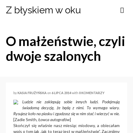
Z błyskiem w oku
O małżeństwie, czyli
dwoje szalonych
by
KASIA FRUŻYŃSKA
on
6 LIPCA 2014
with
0 KOMENTARZY
Ludzie nie zaklepują sobie innych ludzi. Podejmują
świadomą decyzję, że będą z nimi. To wymaga wiary.
Rysujesz koło na piasku i zgadzasz się w nim stać i wierzyć w nie.
[Zadie Smith,
Łowca autografów
]
Skończył się właśnie nasz miesiąc miodowy, a obiecałam
wpis o tym jak „jak to teraz jest w małżeństwie”. Zacznijmy