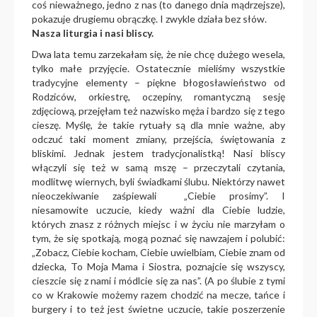
coś nieważnego, jedno z nas (to danego dnia mądrzejsze),
pokazuje drugiemu obrączkę. I zwykle działa bez słów.
Nasza liturgia i nasi bliscy.
Dwa lata temu zarzekałam się, że nie chcę dużego wesela,
tylko małe przyjęcie. Ostatecznie mieliśmy wszystkie
tradycyjne elementy – piękne błogosławieństwo od
Rodziców, orkiestrę, oczepiny, romantyczną sesję
zdjęciową, przejęłam też nazwisko męża i bardzo się z tego
cieszę. Myślę, że takie rytuały są dla mnie ważne, aby
odczuć taki moment zmiany, przejścia, świętowania z
bliskimi. Jednak jestem tradycjonalistką! Nasi bliscy
włączyli się też w samą mszę – przeczytali czytania,
modlitwę wiernych, byli świadkami ślubu. Niektórzy nawet
nieoczekiwanie zaśpiewali „Ciebie prosimy”. I
niesamowite uczucie, kiedy ważni dla Ciebie ludzie,
których znasz z różnych miejsc i w życiu nie marzyłam o
tym, że się spotkają, mogą poznać się nawzajem i polubić:
„Zobacz, Ciebie kocham, Ciebie uwielbiam, Ciebie znam od
dziecka, To Moja Mama i Siostra, poznajcie się wszyscy,
cieszcie się z nami i módlcie się za nas”. (A po ślubie z tymi
co w Krakowie możemy razem chodzić na mecze, tańce i
burgery i to też jest świetne uczucie, takie poszerzenie