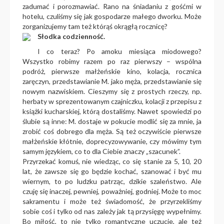
zadumać i porozmawiać. Rano na śniadaniu z gośćmi w
hotelu, czuliśmy się jak gospodarze małego dworku. Może
zorganizujemy tam też którąś okrągłą rocznicę?
Słodka codzienność.
I co teraz? Po amoku miesiąca miodowego?
Wszystko robimy razem po raz pierwszy – wspólna
podróż, pierwsze małżeńskie kino, kolacja, rocznica
zaręczyn, przedstawianie M. jako męża, przedstawianie się
nowym nazwiskiem. Cieszymy się z prostych rzeczy, np.
herbaty w sprezentowanym czajniczku, kolacji z przepisu z
książki kucharskiej, którą dostaliśmy. Nawet spowiedzi po
ślubie są inne: M. dostaje w pokucie modlić się za mnie, ja
zrobić coś dobrego dla męża. Są też oczywiście pierwsze
małżeńskie kłótnie, doprecyzowywanie, czy mówimy tym
samym językiem, co to dla Ciebie znaczy „szacunek”.
Przyrzekać komuś, nie wiedząc, co się stanie za 5, 10, 20
lat, że zawsze się go będzie kochać, szanować i być mu
wiernym, to po ludzku patrząc, dzikie szaleństwo. Ale
czuję się inaczej, pewniej, poważniej, godniej. Może to moc
sakramentu i może też świadomość, że przyrzekliśmy
sobie coś i tylko od nas zależy jak tą przysięgę wypełnimy.
Bo miłość, to nie tylko romantyczne uczucie, ale też