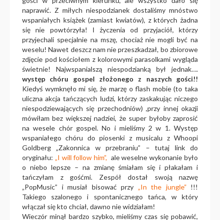
gości w przeciwnym kierunku, ale wszystko dało się
naprawić. Z miłych niespodzianek dostaliśmy mnóstwo
wspaniałych książek (zamiast kwiatów), z których żadna
się nie powtórzyła! I życzenia od przyjaciół, którzy
przyjechali specjalnie na mszę, chociaż nie mogli być na
weselu! Nawet deszcz nam nie przeszkadzał, bo zbiorowe
zdjęcie pod kościołem z kolorowymi parasolkami wygląda
świetnie! Najwspanialszą niespodzianką był jednak….
występ chóru gospel złożonego z naszych gości!!
Kiedyś wymknęło mi się, że marzę o flash mobie (to taka
uliczna akcja tańczących ludzi, którzy zaskakując niczego
niespodziewających się przechodniów) ,przy innej okazji
mówiłam bez większej nadziei, że super byłoby zaprosić
na wesele chór gospel. No i mieliśmy 2 w 1. Występ
wspaniałego chóru do piosenki z musicalu z Whoopi
Goldberg „Zakonnica w przebraniu” – tutaj link do
oryginału:
„I will follow him”,
ale weselne wykonanie było
o niebo lepsze – na zmianę śmiałam się i płakałam i
tańczyłam z gośćmi. Zespół dostał swoją nazwę
„PopMusic” i musiał bisować przy
„In the jungle”
!!!
Takiego szalonego i spontanicznego tańca, w który
włączał się kto chciał, dawno nie widziałam!
Wieczór minął bardzo szybko, mieliśmy czas się pobawić,