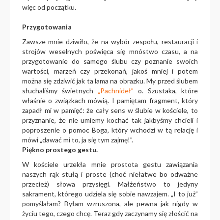
więc od początku.
Przygotowania
Zawsze mnie dziwiło, że na wybór zespołu, restauracji i
strojów weselnych poświęca się mnóstwo czasu, a na
przygotowanie do samego ślubu czy poznanie swoich
wartości, marzeń czy przekonań, jakoś mniej i potem
można się zdziwić jak ta lama na obrazku. My przed ślubem
słuchaliśmy świetnych
„Pachnideł”
o. Szustaka, które
właśnie o związkach mówią. I pamiętam fragment, który
zapadł mi w pamięć: że cały sens w ślubie w kościele, to
przyznanie, że nie umiemy kochać tak jakbyśmy chcieli i
poproszenie o pomoc Boga, który wchodzi w tą relację i
mówi „dawać mi to, ja się tym zajmę!”.
Piękno prostego gestu.
W kościele urzekła mnie prostota gestu zawiązania
naszych rąk stułą i proste (choć niełatwe bo odważne
przecież) słowa przysięgi. Małżeństwo to jedyny
sakrament, którego udziela się sobie nawzajem. „I to już”
pomyślałam? Byłam wzruszona, ale pewna jak nigdy w
życiu tego, czego chcę. Teraz gdy zaczynamy się złościć na