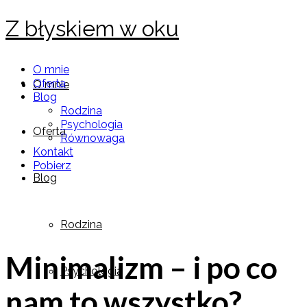
Z błyskiem w oku
O mnie
Oferta
O mnie
Blog
Rodzina
Psychologia
Oferta
Równowaga
Kontakt
Pobierz
Blog
Rodzina
Minimalizm – i po co
Psychologia
nam to wszystko?