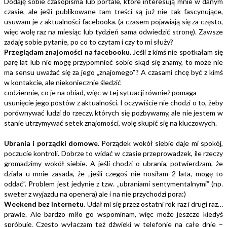
Dodaję sobie czasopisma lub portale, które interesują mnie w danym
czasie, ale jeśli publikowane tam treści są już nie tak fascynujące,
usuwam je z aktualności facebooka. (a czasem pojawiają się za często,
więc wolę raz na miesiąc lub tydzień sama odwiedzić stronę). Zawsze
zadaję sobie pytanie, po co to czytam i czy to mi służy?
Przeglądam znajomości na facebooku.
Jeśli z kimś nie spotkałam się
parę lat lub nie mogę przypomnieć sobie skąd się znamy, to może nie
ma sensu uważać się za jego „znajomego”? A czasami chcę być z kimś
w kontakcie, ale niekoniecznie śledzić
codziennie, co je na obiad, więc w tej sytuacji również pomaga
usunięcie jego postów z aktualności. I oczywiście nie chodzi o to, żeby
porównywać ludzi do rzeczy, których się pozbywamy, ale nie jestem w
stanie utrzymywać setek znajomości, wolę skupić się na kluczowych.
Ubrania i porządki domowe.
Porządek wokół siebie daje mi spokój,
poczucie kontroli. Dobrze to widać w czasie przeprowadzek, ile rzeczy
gromadzimy wokół siebie. A jeśli chodzi o ubrania, potwierdzam, że
działa u mnie zasada, że „jeśli czegoś nie nosiłam 2 lata, mogę to
oddać”. Problem jest jedynie z tzw. „ubraniami sentymentalnymi” (np.
sweter z wyjazdu na openera) ale i na nie przychodzi pora:)
Weekend bez internetu
. Udał mi się przez ostatni rok raz i drugi raz…
prawie. Ale bardzo miło go wspominam, więc może jeszcze kiedyś
spróbuję. Często wyłączam też dźwięki w telefonie na całe dnie –