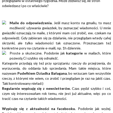
przeglądarki w ostatniego tygodnia. Może zdziwisz się, ile stron
odwiedzasz i po co właściwie?
Maile do odpowiedzenia.
Jeśli masz konto na gmailu, to masz
możliwość używania gwiazdek, by zaznaczać wiadomości. U mnie
gwiazdki oznaczają te maile, z którymi mam coś zrobić, ew. czekam na
odpowiedź. Gdy zabieram się za działanie, nie przeglądam wtedy całej
skrzynki, ale tylko wiadomości tak oznaczone. Przeznaczam też
konkretne pory na czytanie e-maili, np. 1h dziennie.
Proste a skuteczne. Podobnie jak
kategorie
w mailach, które
pozwolą Ci szybko się odnaleźć.
Kategorie przydają się też przy sprzątaniu: rzeczy do przejrzenia, do
wyrzucenia, do oddania lub sprzedania. Mam takie miejsca, które
nazywam
Pudełkiem Dziadka Bałagana
, bo wrzucam tam wszystkie
rzeczy, z którymi nie wiem, co zrobić i przeglądam je raz na jakiś czas.
Taki kontrolowany nieład:)
Regularnie wypisuję się z newsletterów.
Czas pędzi szybko i coś,
czym się interesowałam rok temu, nie jest już aktualne, więc po co
tracić czas na czytanie takich wiadomości.
Wypisuję się z aktualności na facebooku.
Podobnie jak wyżej.