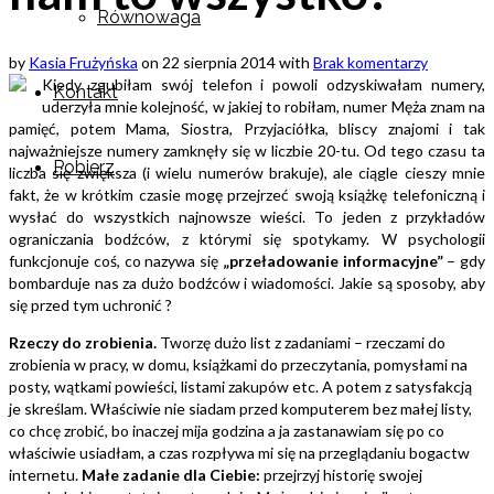
Równowaga
by
Kasia Frużyńska
on
22 sierpnia 2014
with
Brak komentarzy
Kiedy zgubiłam swój telefon i powoli odzyskiwałam numery,
Kontakt
uderzyła mnie kolejność, w jakiej to robiłam, numer Męża znam na
pamięć, potem Mama, Siostra, Przyjaciółka, bliscy znajomi i tak
najważniejsze numery zamknęły się w liczbie 20-tu. Od tego czasu ta
Pobierz
liczba się zwiększa (i wielu numerów brakuje), ale ciągle cieszy mnie
fakt, że w krótkim czasie mogę przejrzeć swoją książkę telefoniczną i
wysłać do wszystkich najnowsze wieści. To jeden z przykładów
ograniczania bodźców, z którymi się spotykamy. W psychologii
funkcjonuje coś, co nazywa się
„przeładowanie informacyjne”
– gdy
bombarduje nas za dużo bodźców i wiadomości.
Jakie są sposoby, aby
się przed tym uchronić ?
Rzeczy do zrobienia.
Tworzę dużo list z zadaniami – rzeczami do
zrobienia w pracy, w domu, książkami do przeczytania, pomysłami na
posty, wątkami powieści, listami zakupów etc. A potem z satysfakcją
je skreślam. Właściwie nie siadam przed komputerem bez małej listy,
co chcę zrobić, bo inaczej mija godzina a ja zastanawiam się po co
właściwie usiadłam, a czas rozpływa mi się na przeglądaniu bogactw
internetu.
Małe zadanie dla Ciebie:
przejrzyj historię swojej