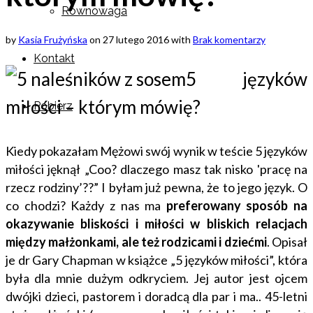
Równowaga
by
Kasia Frużyńska
on
27 lutego 2016
with
Brak komentarzy
Kontakt
5 języków
miłości – którym mówię?
Pobierz
Kiedy pokazałam Mężowi swój wynik w teście 5 języków
miłości jęknął „Coo? dlaczego masz tak nisko 'pracę na
rzecz rodziny’??” I byłam już pewna, że to jego język. O
co chodzi? Każdy z nas ma
preferowany sposób na
okazywanie bliskości i miłości w bliskich relacjach
między małżonkami, ale też rodzicami i dziećmi
. Opisał
je dr Gary Chapman w książce „5 języków miłości”, która
była dla mnie dużym odkryciem. Jej autor jest ojcem
dwójki dzieci, pastorem i doradcą dla par i ma.. 45-letni