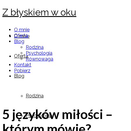
Z błyskiem w oku
O mnie
Oferta
O mnie
Blog
Rodzina
Psychologia
Oferta
Równowaga
Kontakt
Pobierz
Blog
Rodzina
5 języków miłości –
Psychologia
którym mówię?