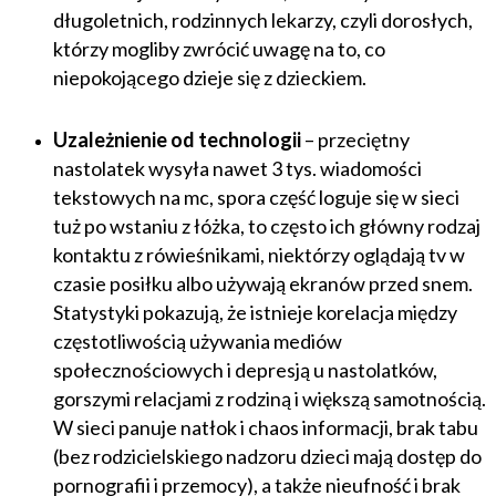
długoletnich, rodzinnych lekarzy, czyli dorosłych,
którzy mogliby zwrócić uwagę na to, co
niepokojącego dzieje się z dzieckiem.
Uzależnienie od technologii
– przeciętny
nastolatek wysyła nawet 3 tys. wiadomości
tekstowych na mc, spora część loguje się w sieci
tuż po wstaniu z łóżka, to często ich główny rodzaj
kontaktu z rówieśnikami, niektórzy oglądają tv w
czasie posiłku albo używają ekranów przed snem.
Statystyki pokazują, że istnieje korelacja między
częstotliwością używania mediów
społecznościowych i depresją u nastolatków,
gorszymi relacjami z rodziną i większą samotnością.
W sieci panuje natłok i chaos informacji, brak tabu
(bez rodzicielskiego nadzoru dzieci mają dostęp do
pornografii i przemocy), a także nieufność i brak