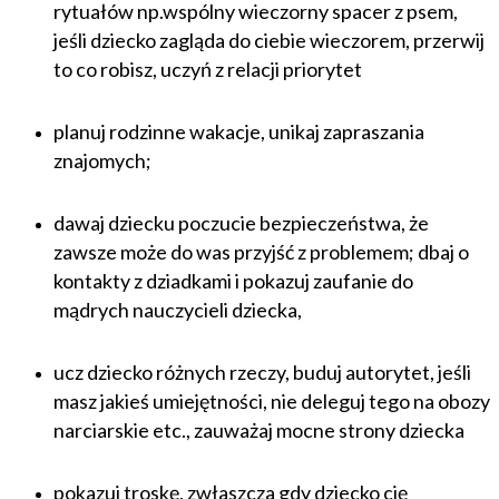
rytuałów np.wspólny wieczorny spacer z psem,
jeśli dziecko zagląda do ciebie wieczorem, przerwij
to co robisz, uczyń z relacji priorytet
planuj rodzinne wakacje, unikaj zapraszania
znajomych;
dawaj dziecku poczucie bezpieczeństwa, że
zawsze może do was przyjść z problemem; dbaj o
kontakty z dziadkami i pokazuj zaufanie do
mądrych nauczycieli dziecka,
ucz dziecko różnych rzeczy, buduj autorytet, jeśli
masz jakieś umiejętności, nie deleguj tego na obozy
narciarskie etc., zauważaj mocne strony dziecka
pokazuj troskę, zwłaszcza gdy dziecko cię