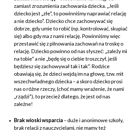
zamiast zrozumienia zachowania dziecka. „Jeśli
dziecko jest „złe”, to powinniśmy naprawiać relację
a nie dziecko”. Dziecko chce zachowywać się
dobrze, gdy umie to robić (np. kontrolować, skupiać
się) albo gdy ma z nami relację. Powinniśmy więc
przestawić się z pilnowania zachowań na troskę o
relację. Dziecko powinno od nas słyszeć: „zależy mi
na tobie” a nie „będę się o ciebie troszczył, jeśli
będziesz się zachowywał tak i tak”. Rodzice
obawiają się, że dzieci wejdą im na głowę, tzw. mit
wszechwładnego dziecka – a skoro dziecko prosi
nas o różne rzeczy, (choć mamy wrażenie, że nami
„rządzi”), to przecież dlatego, że jest od nas
zależne!
Brak wioski wsparcia
– duże i anonimowe szkoły,
brak relacji z nauczycielami, nie mamy też