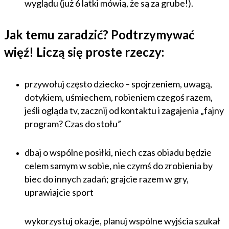
wyglądu (już 6 latki mówią, że są za grube!).
Jak temu zaradzić? Podtrzymywać
więź! Liczą się proste rzeczy:
przywołuj często dziecko – spojrzeniem, uwagą,
dotykiem, uśmiechem, robieniem czegoś razem,
jeśli ogląda tv, zacznij od kontaktu i zagajenia „fajny
program? Czas do stołu”
dbaj o wspólne posiłki, niech czas obiadu będzie
celem samym w sobie, nie czymś do zrobienia by
biec do innych zadań; grajcie razem w gry,
uprawiajcie sport
wykorzystuj okazje, planuj wspólne wyjścia szukał