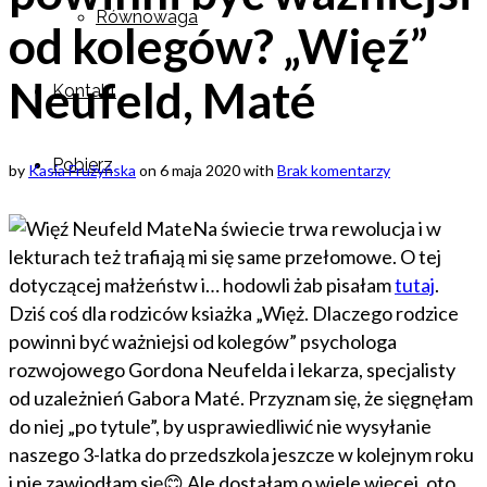
Równowaga
od kolegów? „Więź”
Neufeld, Maté
Kontakt
Pobierz
by
Kasia Frużyńska
on
6 maja 2020
with
Brak komentarzy
Na świecie trwa rewolucja i w
lekturach też trafiają mi się same przełomowe. O tej
dotyczącej małżeństw i… hodowli żab pisałam
tutaj
.
Dziś coś dla rodziców ksiażka „Więż. Dlaczego rodzice
powinni być ważniejsi od kolegów” psychologa
rozwojowego Gordona Neufelda i lekarza, specjalisty
od uzależnień Gabora Maté. Przyznam się, że sięgnęłam
do niej „po tytule”, by usprawiedliwić nie wysyłanie
naszego 3-latka do przedszkola jeszcze w kolejnym roku
i nie zawiodłam się😊 Ale dostałam o wiele więcej, oto