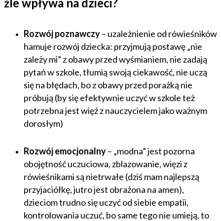
źle wpływa na dzieci?
Rozwój poznawczy
– uzależnienie od rówieśników
hamuje rozwój dziecka: przyjmują postawę „nie
zależy mi” z obawy przed wyśmianiem, nie zadają
pytań w szkole, tłumią swoją ciekawość, nie uczą
się na błędach, bo z obawy przed porażką nie
próbują (by się efektywnie uczyć w szkole też
potrzebna jest więź z nauczycielem jako ważnym
dorosłym)
Rozwój emocjonalny
– „modna” jest pozorna
obojętność uczuciowa, zblazowanie, więzi z
rówieśnikami są nietrwałe (dziś mam najlepszą
przyjaciółkę, jutro jest obrażona na amen),
dzieciom trudno się uczyć od siebie empatii,
kontrolowania uczuć, bo same tego nie umieją, to