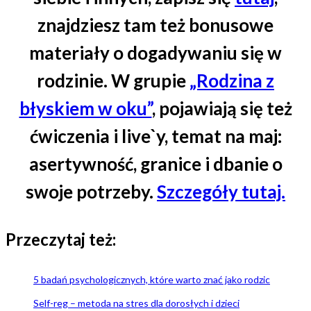
znajdziesz tam też bonusowe
materiały o dogadywaniu się w
rodzinie. W grupie
„Rodzina z
błyskiem w oku”
, pojawiają się też
ćwiczenia i live`y, temat na maj:
asertywność, granice i dbanie o
swoje potrzeby.
Szczegóły tutaj.
Przeczytaj też:
5 badań psychologicznych, które warto znać jako rodzic
Self-reg – metoda na stres dla dorosłych i dzieci