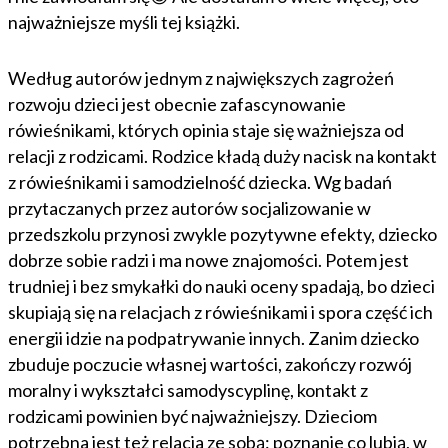
najważniejsze myśli tej książki.
Według autorów jednym z największych zagrożeń
rozwoju dzieci jest obecnie zafascynowanie
rówieśnikami, których opinia staje się ważniejsza od
relacji z rodzicami. Rodzice kładą duży nacisk na kontakt
z rówieśnikami i samodzielność dziecka. Wg badań
przytaczanych przez autorów socjalizowanie w
przedszkolu przynosi zwykle pozytywne efekty, dziecko
dobrze sobie radzi i ma nowe znajomości. Potem jest
trudniej i bez smykałki do nauki oceny spadają, bo dzieci
skupiają się na relacjach z rówieśnikami i spora część ich
energii idzie na podpatrywanie innych. Zanim dziecko
zbuduje poczucie własnej wartości, zakończy rozwój
moralny i wykształci samodyscyplinę, kontakt z
rodzicami powinien być najważniejszy. Dzieciom
potrzebna jest też relacja ze sobą: poznanie co lubią, w