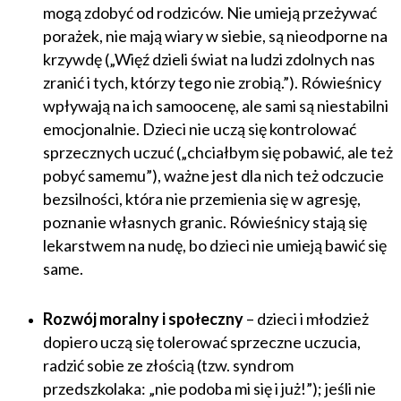
mogą zdobyć od rodziców. Nie umieją przeżywać
porażek, nie mają wiary w siebie, są nieodporne na
krzywdę („Więź dzieli świat na ludzi zdolnych nas
zranić i tych, którzy tego nie zrobią.”). Rówieśnicy
wpływają na ich samoocenę, ale sami są niestabilni
emocjonalnie. Dzieci nie uczą się kontrolować
sprzecznych uczuć („chciałbym się pobawić, ale też
pobyć samemu”), ważne jest dla nich też odczucie
bezsilności, która nie przemienia się w agresję,
poznanie własnych granic. Rówieśnicy stają się
lekarstwem na nudę, bo dzieci nie umieją bawić się
same.
Rozwój moralny i społeczny
– dzieci i młodzież
dopiero uczą się tolerować sprzeczne uczucia,
radzić sobie ze złością (tzw. syndrom
przedszkolaka: „nie podoba mi się i już!”); jeśli nie