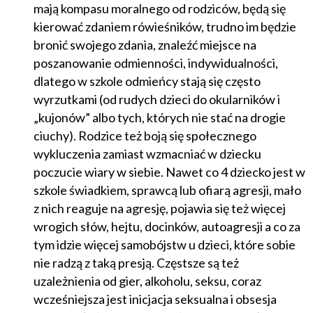
mają kompasu moralnego od rodziców, będą się
kierować zdaniem rówieśników, trudno im będzie
bronić swojego zdania, znaleźć miejsce na
poszanowanie odmienności, indywidualności,
dlatego w szkole odmieńcy stają się często
wyrzutkami (od rudych dzieci do okularników i
„kujonów” albo tych, których nie stać na drogie
ciuchy). Rodzice też boją się społecznego
wykluczenia zamiast wzmacniać w dziecku
poczucie wiary w siebie. Nawet co 4 dziecko jest w
szkole świadkiem, sprawcą lub ofiarą agresji, mało
z nich reaguje na agresję, pojawia się też więcej
wrogich słów, hejtu, docinków, autoagresji a co za
tym idzie więcej samobójstw u dzieci, które sobie
nie radzą z taką presją. Częstsze są też
uzależnienia od gier, alkoholu, seksu, coraz
wcześniejsza jest inicjacja seksualna i obsesja