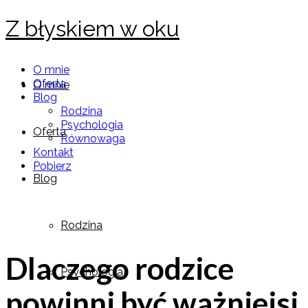
Z błyskiem w oku
O mnie
Oferta
O mnie
Blog
Rodzina
Psychologia
Oferta
Równowaga
Kontakt
Pobierz
Blog
Rodzina
Dlaczego rodzice
Psychologia
powinni być ważniejsi