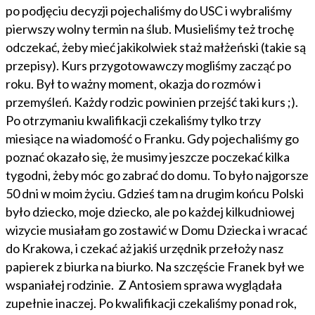
po podjęciu decyzji pojechaliśmy do USC i wybraliśmy
pierwszy wolny termin na ślub. Musieliśmy też trochę
odczekać, żeby mieć jakikolwiek staż małżeński (takie są
przepisy). Kurs przygotowawczy mogliśmy zacząć po
roku. Był to ważny moment, okazja do rozmów i
przemyśleń. Każdy rodzic powinien przejść taki kurs ;).
Po otrzymaniu kwalifikacji czekaliśmy tylko trzy
miesiące na wiadomość o Franku. Gdy pojechaliśmy go
poznać okazało się, że musimy jeszcze poczekać kilka
tygodni, żeby móc go zabrać do domu. To było najgorsze
50 dni w moim życiu. Gdzieś tam na drugim końcu Polski
było dziecko, moje dziecko, ale po każdej kilkudniowej
wizycie musiałam go zostawić w Domu Dziecka i wracać
do Krakowa, i czekać aż jakiś urzędnik przełoży nasz
papierek z biurka na biurko. Na szczęście Franek był we
wspaniałej rodzinie. Z Antosiem sprawa wyglądała
zupełnie inaczej. Po kwalifikacji czekaliśmy ponad rok,