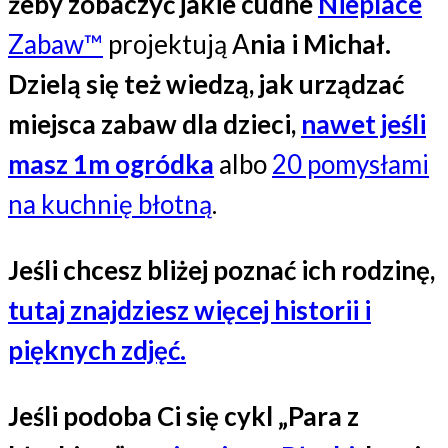
żeby zobaczyć jakie cudne
Nieplace
Zabaw™
projektują A
nia i Michał.
Dzielą się też wiedzą, jak urządzać
miejsca zabaw dla dzieci,
nawet jeśli
masz 1m ogródka
albo
20 pomysłami
na kuchnię błotną
.
Jeśli chcesz bliżej poznać ich rodzinę,
tutaj znajdziesz więcej historii i
pięknych zdjęć.
Jeśli podoba Ci się cykl „Para z