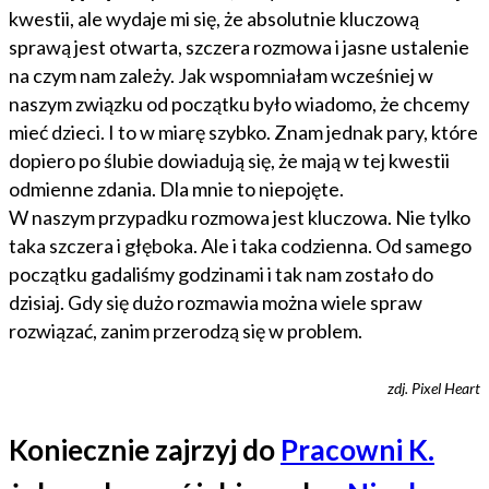
kwestii, ale wydaje mi się, że absolutnie kluczową
sprawą jest otwarta, szczera rozmowa i jasne ustalenie
na czym nam zależy. Jak wspomniałam wcześniej w
naszym związku od początku było wiadomo, że chcemy
mieć dzieci. I to w miarę szybko. Znam jednak pary, które
dopiero po ślubie dowiadują się, że mają w tej kwestii
odmienne zdania. Dla mnie to niepojęte.
W naszym przypadku rozmowa jest kluczowa. Nie tylko
taka szczera i głęboka. Ale i taka codzienna. Od samego
początku gadaliśmy godzinami i tak nam zostało do
dzisiaj. Gdy się dużo rozmawia można wiele spraw
rozwiązać, zanim przerodzą się w problem.
zdj. Pixel Heart
Koniecznie zajrzyj do
Pracowni K.