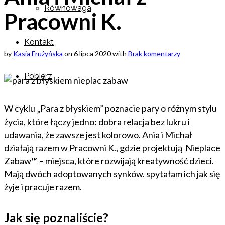
Równowaga
Pracowni K.
Kontakt
by
Kasia Frużyńska
on
6 lipca 2020
with
Brak komentarzy
Pobierz
W cyklu „Para z błyskiem” poznacie pary o różnym stylu
życia, które łączy jedno: dobra relacja bez lukru i
udawania, że zawsze jest kolorowo. Ania i Michał
działają razem w Pracowni K., gdzie projektują Nieplace
Zabaw™ – miejsca, które rozwijają kreatywność dzieci.
Mają dwóch adoptowanych synków. spytałam ich jak się
żyje i pracuje razem.
Jak się poznaliście?