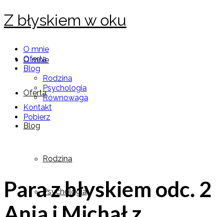
Z błyskiem w oku
O mnie
Oferta
O mnie
Blog
Rodzina
Psychologia
Oferta
Równowaga
Kontakt
Pobierz
Blog
Rodzina
Para z błyskiem odc. 2
Psychologia
Ania i Michał z