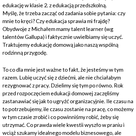
edukację w klasie 2. z edukacją przedszkolną.
Myślę, że trzeba zacząć od zadania sobie pytania: czy
mnie to kręci? Czy edukacja sprawia mi frajdę?
Obydwoje z Michałem mamy talent learner (wg
talentów Gallupa) i faktycznie uwielbiamy się uczyć.
Traktujemy edukację domową jako naszą wspólną
rodzinną przygodę.
To co dla mnie jest ważne to fakt, że jesteśmy w tym
razem. Lubię uczyć się z dziećmi, ale nie chciałabym
rezygnować z pracy. Dzielimy się tym po równo. Rok
przed rozpoczęciem edukacji domowej zaczęliśmy
zastanawiać się jak to ugryźć organizacyjnie. Ile czasu na
to potrzebujemy, ile czasu zostanie na pracę, co możemy
w tym czasie zrobić i co powinniśmy robić, żeby się
utrzymać. Co prawda wiele kwestii wyszło w praniu i
wciąż szukamy idealnego modelu biznesowego, ale