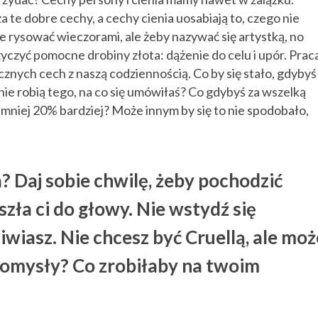
za te dobre cechy, a cechy cienia uosabiają to, czego nie
e rysować wieczorami, ale żeby nazywać się artystką, no
yczyć pomocne drobiny złota: dążenie do celu i upór. Prac
cznych cech z naszą codziennością. Co by się stało, gdybyś
 nie robią tego, na co się umówiłaś? Co gdybyś za wszelką
jmniej 20% bardziej? Może innym by się to nie spodobało,
ń? Daj sobie chwilę, żeby pochodzić
szła ci do głowy. Nie wstydź się
ziwiasz. Nie chcesz być Cruellą, ale moż
 pomysły? Co zrobiłaby na twoim