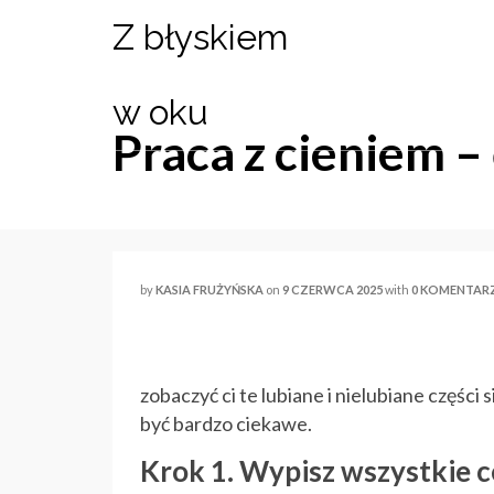
Z błyskiem
w oku
Praca z cieniem –
by
KASIA FRUŻYŃSKA
on
9 CZERWCA 2025
with
0 KOMENTAR
zobaczyć ci te lubiane i nielubiane części 
być bardzo ciekawe.
Krok 1. Wypisz wszystkie ce