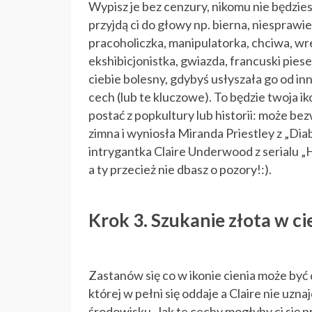
Wypisz je bez cenzury, nikomu nie będzies
przyjdą ci do głowy np. bierna, niesprawie
pracoholiczka, manipulatorka, chciwa, wr
ekshibicjonistka, gwiazda, francuski piesek
ciebie bolesny, gdybyś usłyszała go od in
cech (lub te kluczowe). To będzie twoja i
postać z popkultury lub historii: może b
zimna i wyniosła Miranda Priestley z „Dia
intrygantka Claire Underwood z serialu „
a ty przecież nie dbasz o pozory!:).
Krok 3. Szukanie złota w ci
Zastanów się co w ikonie cienia może być
której w pełni się oddaje a Claire nie uzn
środowisku. Jak te cechy mogłyby ci się 