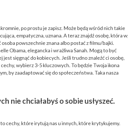
eskromnie, po prostu je zapisz. Może będą wśród nich takie
acująca, empatyczna, uznana. A teraz znajdź osobę, która 
 osoba powszechnie znana albo postać z filmu/bajki.
lle Obama, elegancka i wrażliwa Sanah. Mogą to być
j jest sięgnąć do kobiecych. Jeśli trudno znaleźć ci osobę,
 cechy, wybierz 3-5 kluczowych. To będzie Twoja ikona
nnym, by zaadaptować się do społeczeństwa. Taka nasza
ch nie chciałabyś o sobie usłyszeć.
to cechy, które irytują nas u innych, które krytykujemy.