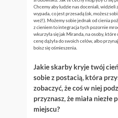
Chcemy aby ludzie nas doceniali, widzieli 
wypada, co jest przesadą (ok, możesz sobi
weź!). Możemy sobie jednak od cienia poż
z cieniem to integracja tych pozornie mro
wkurzyła się jak Miranda, na osoby, które
cenę dążyła do swoich celów, albo przyna
boisz się ośmieszenia.
Jakie skarby kryje twój cie
sobie z postacią, która przy
zobaczyć, że coś w niej pod
przyznasz, że miała niezłe
miejscu?