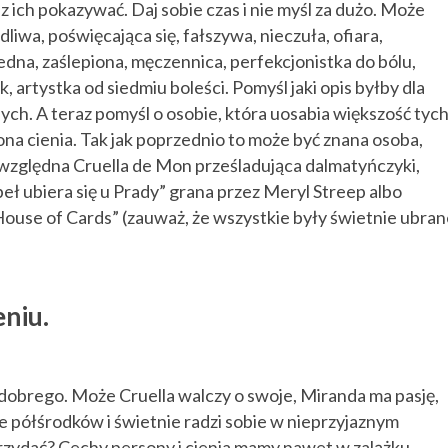
z ich pokazywać. Daj sobie czas i nie myśl za dużo. Może
dliwa, poświęcająca się, fałszywa, nieczuła, ofiara,
edna, zaślepiona, męczennica, perfekcjonistka do bólu,
, artystka od siedmiu boleści. Pomyśl jaki opis byłby dla
nych. A teraz pomyśl o osobie, która uosabia większość tyc
kona cienia. Tak jak poprzednio to może być znana osoba,
ezwzględna Cruella de Mon prześladująca dalmatyńczyki,
beł ubiera się u Prady” grana przez Meryl Streep albo
House of Cards” (zauważ, że wszystkie były świetnie ubra
eniu.
 dobrego. Może Cruella walczy o swoje, Miranda ma pasję,
aje półśrodków i świetnie radzi sobie w nieprzyjaznym
przydać? Cechy persony i cienia mamy nawet w zalążku.