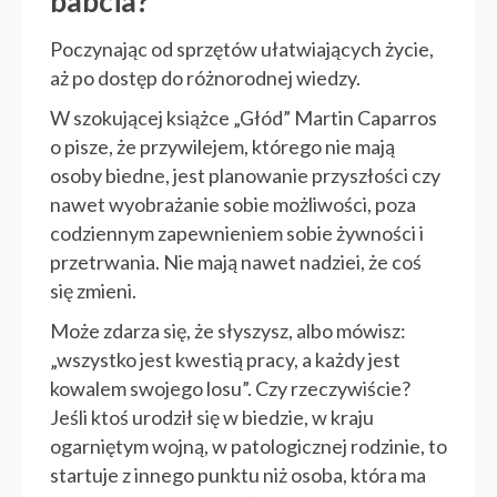
babcia?
Poczynając od sprzętów ułatwiających życie,
aż po dostęp do różnorodnej wiedzy.
W szokującej książce „Głód” Martin Caparros
o pisze, że przywilejem, którego nie mają
osoby biedne, jest planowanie przyszłości czy
nawet wyobrażanie sobie możliwości, poza
codziennym zapewnieniem sobie żywności i
przetrwania. Nie mają nawet nadziei, że coś
się zmieni.
Może zdarza się, że słyszysz, albo mówisz:
„wszystko jest kwestią pracy, a każdy jest
kowalem swojego losu”. Czy rzeczywiście?
Jeśli ktoś urodził się w biedzie, w kraju
ogarniętym wojną, w patologicznej rodzinie, to
startuje z innego punktu niż osoba, która ma