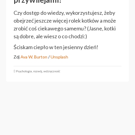
Czy dostęp do wiedzy, wykorzystujesz, żeby
obejrzeć jeszcze więcej rolek kotków a może
zrobić coś ciekawego samemu? (Jasne, kotki
są dobre, ale wiesz o co chodzi:)
Ściskam ciepło w ten jesienny dzień!
Zdj
Ava W. Burton
/
Unsplash
Psychologia
,
rozwój
,
wdzięczność