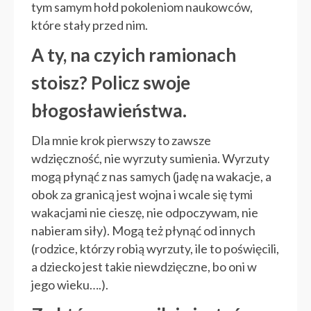
tym samym hołd pokoleniom naukowców,
które stały przed nim.
A ty, na czyich ramionach
stoisz? Policz swoje
błogosławieństwa.
Dla mnie krok pierwszy to zawsze
wdzięczność, nie wyrzuty sumienia. Wyrzuty
mogą płynąć z nas samych (jadę na wakacje, a
obok za granicą jest wojna i wcale się tymi
wakacjami nie cieszę, nie odpoczywam, nie
nabieram siły). Mogą też płynąć od innych
(rodzice, którzy robią wyrzuty, ile to poświęcili,
a dziecko jest takie niewdzięczne, bo oni w
jego wieku….).