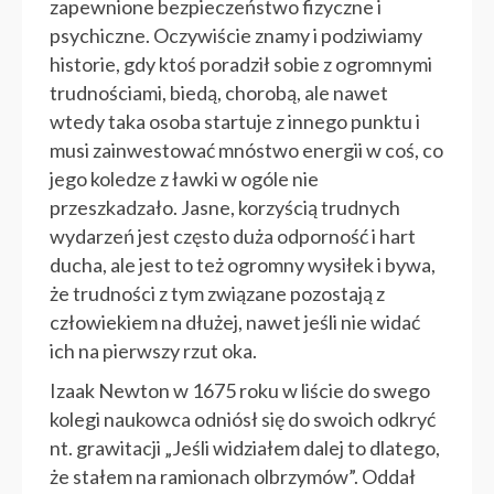
zapewnione bezpieczeństwo fizyczne i
psychiczne. Oczywiście znamy i podziwiamy
historie, gdy ktoś poradził sobie z ogromnymi
trudnościami, biedą, chorobą, ale nawet
wtedy taka osoba startuje z innego punktu i
musi zainwestować mnóstwo energii w coś, co
jego koledze z ławki w ogóle nie
przeszkadzało. Jasne, korzyścią trudnych
wydarzeń jest często duża odporność i hart
ducha, ale jest to też ogromny wysiłek i bywa,
że trudności z tym związane pozostają z
człowiekiem na dłużej, nawet jeśli nie widać
ich na pierwszy rzut oka.
Izaak Newton w 1675 roku w liście do swego
kolegi naukowca odniósł się do swoich odkryć
nt. grawitacji „Jeśli widziałem dalej to dlatego,
że stałem na ramionach olbrzymów”. Oddał