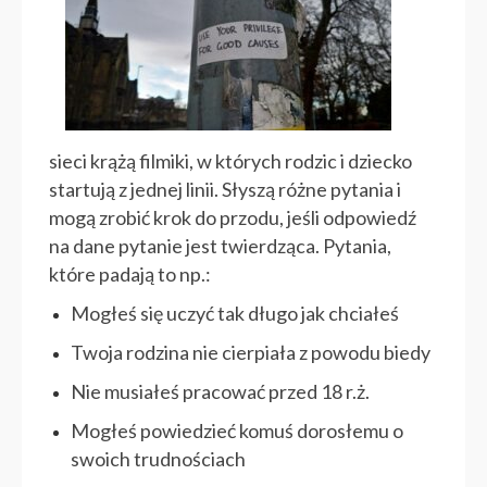
sieci krążą filmiki, w których rodzic i dziecko
startują z jednej linii. Słyszą różne pytania i
mogą zrobić krok do przodu, jeśli odpowiedź
na dane pytanie jest twierdząca. Pytania,
które padają to np.:
Mogłeś się uczyć tak długo jak chciałeś
Twoja rodzina nie cierpiała z powodu biedy
Nie musiałeś pracować przed 18 r.ż.
Mogłeś powiedzieć komuś dorosłemu o
swoich trudnościach