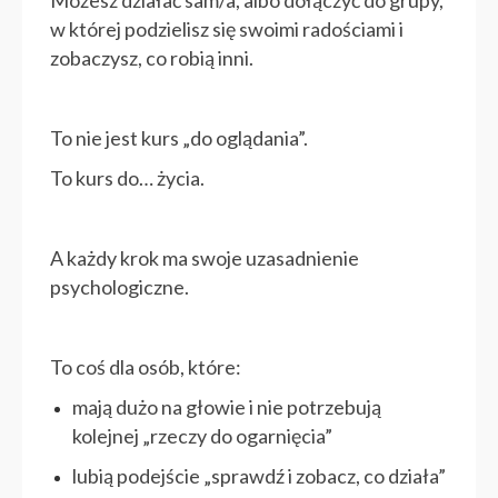
Możesz działać sam/a, albo dołączyć do grupy,
w której podzielisz się swoimi radościami i
zobaczysz, co robią inni.
To nie jest kurs „do oglądania”.
To kurs do… życia.
A każdy krok ma swoje uzasadnienie
psychologiczne.
To coś dla osób, które:
mają dużo na głowie i nie potrzebują
kolejnej „rzeczy do ogarnięcia”
lubią podejście „sprawdź i zobacz, co działa”