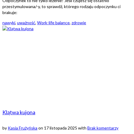
Odpoczynek to nie tylko leżenie! Jeśli czujesz się ostatnio
przestymulowana/-y, to sprawdź, którego rodzaju odpoczynku ci
brakuje:
nawyki
,
uważność
,
Work-life balance
,
zdrowie
Klątwa kujona
by
Kasia Frużyńska
on
17 listopada 2025
with
Brak komentarzy