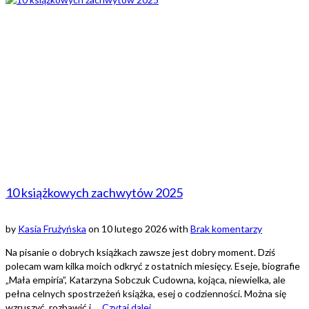
10 książkowych zachwytów 2025
by
Kasia Frużyńska
on
10 lutego 2026
with
Brak komentarzy
Na pisanie o dobrych książkach zawsze jest dobry moment. Dziś
polecam wam kilka moich odkryć z ostatnich miesięcy. Eseje, biografie
„Mała empiria”, Katarzyna Sobczuk Cudowna, kojąca, niewielka, ale
pełna celnych spostrzeżeń książka, esej o codzienności. Można się
wzruszyć, rozbawić i …
Czytaj dalej