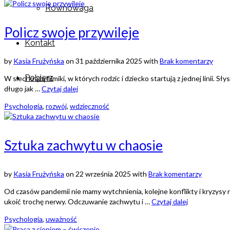
Równowaga
Policz swoje przywileje
Kontakt
by
Kasia Frużyńska
on
31 października 2025
with
Brak komentarzy
Pobierz
W sieci krążą filmiki, w których rodzic i dziecko startują z jednej linii.
długo jak …
Czytaj dalej
Psychologia
,
rozwój
,
wdzięczność
Sztuka zachwytu w chaosie
by
Kasia Frużyńska
on
22 września 2025
with
Brak komentarzy
Od czasów pandemii nie mamy wytchnienia, kolejne konflikty i kryzysy n
ukoić trochę nerwy. Odczuwanie zachwytu i …
Czytaj dalej
Psychologia
,
uważność