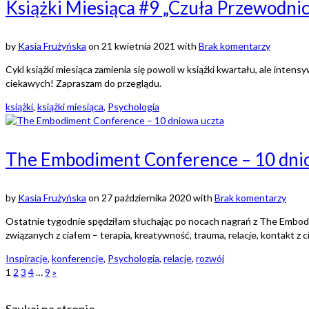
Książki Miesiąca #9 „Czuła Przewodnicz
by
Kasia Frużyńska
on
21 kwietnia 2021
with
Brak komentarzy
Cykl książki miesiąca zamienia się powoli w książki kwartału, ale inten
ciekawych! Zapraszam do przeglądu.
książki
,
książki miesiąca
,
Psychologia
The Embodiment Conference – 10 dni
by
Kasia Frużyńska
on
27 października 2020
with
Brak komentarzy
Ostatnie tygodnie spędziłam słuchając po nocach nagrań z The Embod
związanych z ciałem – terapia, kreatywność, trauma, relacje, kontakt z ci
Inspiracje
,
konferencje
,
Psychologia
,
relacje
,
rozwój
1
2
3
4
…
9
»
Szukaj na stronie