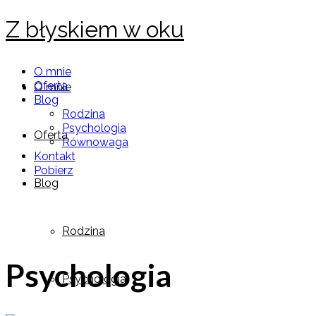
Z błyskiem w oku
O mnie
Oferta
O mnie
Blog
Rodzina
Psychologia
Oferta
Równowaga
Kontakt
Pobierz
Blog
Rodzina
Psychologia
Psychologia