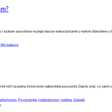
em?
czas i szukam sposobów na jego lepsze wykorzystanie z małym dzieckiem u
life balance
 nich ta jedna, która mnie najbardziej poruszyła. Dajcie znać, co sami cz
ałżeństwo
,
Psychologia
,
rodzicielstwo
,
rodzina
,
Związki