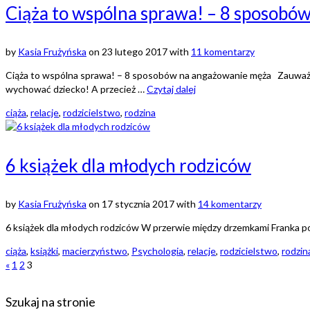
Ciąża to wspólna sprawa! – 8 sposobó
by
Kasia Frużyńska
on
23 lutego 2017
with
11 komentarzy
Ciąża to wspólna sprawa! – 8 sposobów na angażowanie męża Zauważyliśc
wychować dziecko! A przecież …
Czytaj dalej
ciąża
,
relacje
,
rodzicielstwo
,
rodzina
6 książek dla młodych rodziców
by
Kasia Frużyńska
on
17 stycznia 2017
with
14 komentarzy
6 książek dla młodych rodziców W przerwie między drzemkami Franka pol
ciąża
,
książki
,
macierzyństwo
,
Psychologia
,
relacje
,
rodzicielstwo
,
rodzin
«
1
2
3
Szukaj na stronie