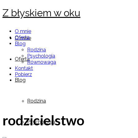
Z błyskiem w oku
O mnie
Oferta
O mnie
Blog
Rodzina
Psychologia
Oferta
Równowaga
Kontakt
Pobierz
Blog
Rodzina
rodzicielstwo
Psychologia