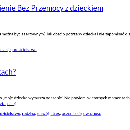
ienie Bez Przemocy z dzieckiem
u można być asertywnym? Jak dbać o potrzeby dziecka i nie zapominać o 
relacje
,
rodzicielstwo
kach?
albo „moje dziecko wymusza noszenie”. Nie powiem, w czarnych momentac
ytaj dalej
dzicielstwo
,
rodzina
,
rozwój
,
stres
,
uczenie się
,
uważność