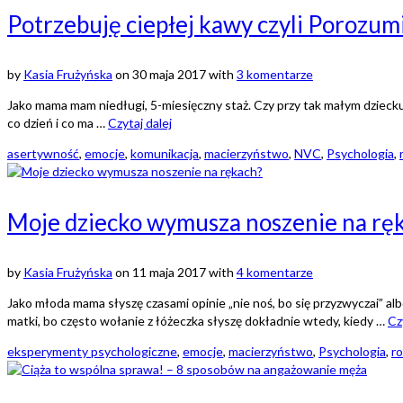
Potrzebuję ciepłej kawy czyli Porozum
by
Kasia Frużyńska
on
30 maja 2017
with
3 komentarze
Jako mama mam niedługi, 5-miesięczny staż. Czy przy tak małym dzieck
co dzień i co ma …
Czytaj dalej
asertywność
,
emocje
,
komunikacja
,
macierzyństwo
,
NVC
,
Psychologia
,
Moje dziecko wymusza noszenie na rę
by
Kasia Frużyńska
on
11 maja 2017
with
4 komentarze
Jako młoda mama słyszę czasami opinie „nie noś, bo się przyzwyczai” 
matki, bo często wołanie z łóżeczka słyszę dokładnie wtedy, kiedy …
Cz
eksperymenty psychologiczne
,
emocje
,
macierzyństwo
,
Psychologia
,
ro