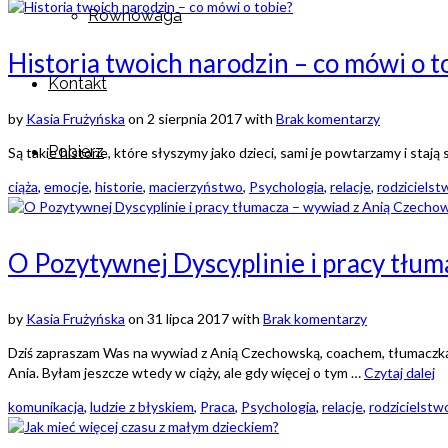
Równowaga
Historia twoich narodzin – co mówi o t
Kontakt
by
Kasia Frużyńska
on
2 sierpnia 2017
with
Brak komentarzy
Pobierz
Są takie historie, które słyszymy jako dzieci, sami je powtarzamy i staj
ciąża
,
emocje
,
historie
,
macierzyństwo
,
Psychologia
,
relacje
,
rodzicielst
O Pozytywnej Dyscyplinie i pracy tłu
by
Kasia Frużyńska
on
31 lipca 2017
with
Brak komentarzy
Dziś zapraszam Was na wywiad z Anią Czechowską, coachem, tłumaczką 
Ania. Byłam jeszcze wtedy w ciąży, ale gdy więcej o tym …
Czytaj dalej
komunikacja
,
ludzie z błyskiem
,
Praca
,
Psychologia
,
relacje
,
rodzicielstw