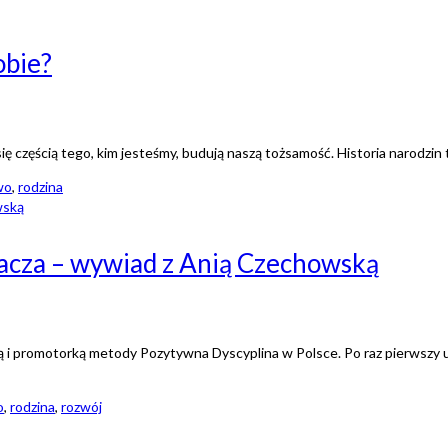
obie?
ą się częścią tego, kim jesteśmy, budują naszą tożsamość. Historia narodzi
wo
,
rodzina
macza – wywiad z Anią Czechowską
i promotorką metody Pozytywna Dyscyplina w Polsce. Po raz pierwszy u
o
,
rodzina
,
rozwój