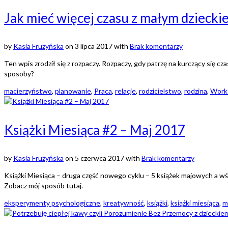
Jak mieć więcej czasu z małym dziecki
by
Kasia Frużyńska
on
3 lipca 2017
with
Brak komentarzy
Ten wpis zrodził się z rozpaczy. Rozpaczy, gdy patrzę na kurczący się 
sposoby?
macierzyństwo
,
planowanie
,
Praca
,
relacje
,
rodzicielstwo
,
rodzina
,
Work-
Książki Miesiąca #2 – Maj 2017
by
Kasia Frużyńska
on
5 czerwca 2017
with
Brak komentarzy
Książki Miesiąca – druga część nowego cyklu – 5 książek majowych a wśród
Zobacz mój sposób tutaj.
eksperymenty psychologiczne
,
kreatywność
,
książki
,
książki miesiąca
,
m