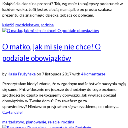
Książki dla dzieci na prezent? Tak, wg mnie to najlepszy podarunek w
każdym wieku. Jeśli jesteś ciocią, mamą albo po prostu szukasz
prezentu dla znajomego dziecka, zobacz co polecam.
książki
,
rodzicielstwo
,
rodzina
O matko, jak mi się nie chce! O
podziale obowiązków
by
Kasia Frużyńska
on
7 listopada 2017
with
4 komentarze
Przeczytałam kiedyś zdanie, że w zgodnym małżeństwie naczynia myją
się same. Phi, widocznie my jeszcze dochodzimy do tego poziomu
zgodności bo często negocjujemy obowiązki. Jak wygląda podział
obowiązków w Twoim domu? Czy uważasz go za
sprawiedliwy? Niedawno przyjrzałam się wszystkiemu, co robimy …
Czytaj dalej
małżeństwo
,
planowanie
,
relacje
,
rodzina