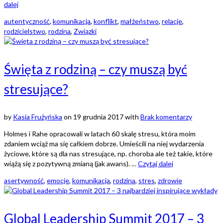
dalej
autentyczność
,
komunikacja
,
konflikt
,
małżeństwo
,
relacje
,
rodzicielstwo
,
rodzina
,
Związki
Święta z rodziną – czy muszą być
stresujące?
by
Kasia Frużyńska
on
19 grudnia 2017
with
Brak komentarzy
Holmes i Rahe opracowali w latach 60 skalę stresu, która moim
zdaniem wciąż ma się całkiem dobrze. Umieścili na niej wydarzenia
życiowe, które są dla nas stresujące, np. choroba ale też takie, które
wiążą się z pozytywną zmianą (jak awans). …
Czytaj dalej
asertywność
,
emocje
,
komunikacja
,
rodzina
,
stres
,
zdrowie
Global Leadership Summit 2017 – 3