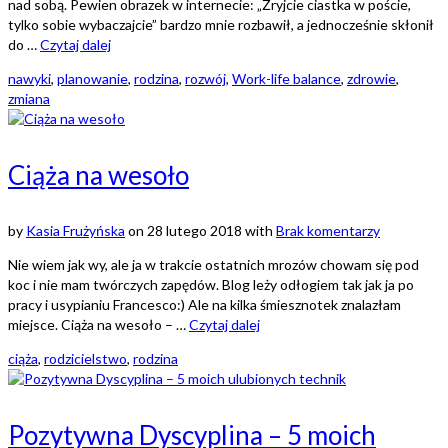
nad sobą. Pewien obrazek w internecie: „Żryjcie ciastka w poście,
tylko sobie wybaczajcie” bardzo mnie rozbawił, a jednocześnie skłonił
do …
Czytaj dalej
nawyki
,
planowanie
,
rodzina
,
rozwój
,
Work-life balance
,
zdrowie
,
zmiana
Ciąża na wesoło
by
Kasia Frużyńska
on
28 lutego 2018
with
Brak komentarzy
Nie wiem jak wy, ale ja w trakcie ostatnich mrozów chowam się pod
koc i nie mam twórczych zapędów. Blog leży odłogiem tak jak ja po
pracy i usypianiu Francesco:) Ale na kilka śmiesznotek znalazłam
miejsce. Ciąża na wesoło – …
Czytaj dalej
ciąża
,
rodzicielstwo
,
rodzina
Pozytywna Dyscyplina – 5 moich