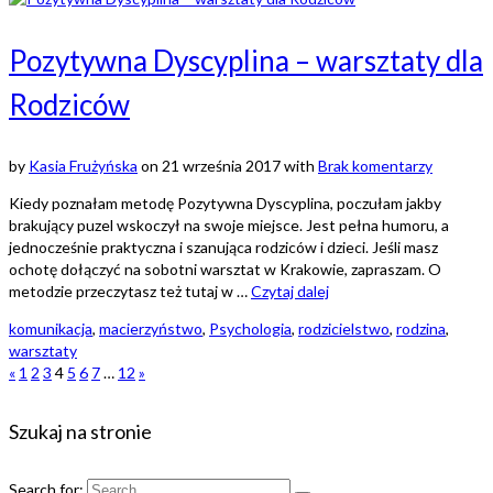
Pozytywna Dyscyplina – warsztaty dla
Rodziców
by
Kasia Frużyńska
on
21 września 2017
with
Brak komentarzy
Kiedy poznałam metodę Pozytywna Dyscyplina, poczułam jakby
brakujący puzel wskoczył na swoje miejsce. Jest pełna humoru, a
jednocześnie praktyczna i szanująca rodziców i dzieci. Jeśli masz
ochotę dołączyć na sobotni warsztat w Krakowie, zapraszam. O
metodzie przeczytasz też tutaj w …
Czytaj dalej
komunikacja
,
macierzyństwo
,
Psychologia
,
rodzicielstwo
,
rodzina
,
warsztaty
«
1
2
3
4
5
6
7
…
12
»
Szukaj na stronie
Search for: