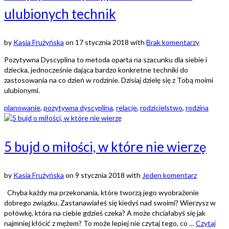
ulubionych technik
by
Kasia Frużyńska
on
17 stycznia 2018
with
Brak komentarzy
Pozytywna Dyscyplina to metoda oparta na szacunku dla siebie i
dziecka, jednocześnie dająca bardzo konkretne techniki do
zastosowania na co dzień w rodzinie. Dzisiaj dzielę się z Tobą moimi
ulubionymi.
planowanie
,
pozytywna dyscyplina
,
relacje
,
rodzicielstwo
,
rodzina
5 bujd o miłości, w które nie wierzę
by
Kasia Frużyńska
on
9 stycznia 2018
with
Jeden komentarz
Chyba każdy ma przekonania, które tworzą jego wyobrażenie
dobrego związku. Zastanawiałeś się kiedyś nad swoimi? Wierzysz w
połówkę, która na ciebie gdzieś czeka? A może chciałabyś się jak
najmniej kłócić z mężem? To może lepiej nie czytaj tego, co …
Czytaj