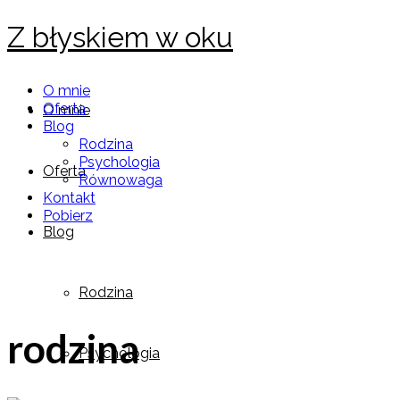
Z błyskiem w oku
O mnie
Oferta
O mnie
Blog
Rodzina
Psychologia
Oferta
Równowaga
Kontakt
Pobierz
Blog
Rodzina
rodzina
Psychologia