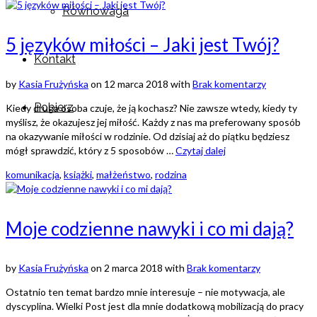
Równowaga
5 języków miłości – Jaki jest Twój?
Kontakt
by
Kasia Frużyńska
on
12 marca 2018
with
Brak komentarzy
Pobierz
Kiedy druga osoba czuje, że ją kochasz? Nie zawsze wtedy, kiedy ty
myślisz, że okazujesz jej miłość. Każdy z nas ma preferowany sposób
na okazywanie miłości w rodzinie. Od dzisiaj aż do piątku będziesz
mógł sprawdzić, który z 5 sposobów …
Czytaj dalej
komunikacja
,
książki
,
małżeństwo
,
rodzina
Moje codzienne nawyki i co mi dają?
by
Kasia Frużyńska
on
2 marca 2018
with
Brak komentarzy
Ostatnio ten temat bardzo mnie interesuje – nie motywacja, ale
dyscyplina. Wielki Post jest dla mnie dodatkową mobilizacją do pracy