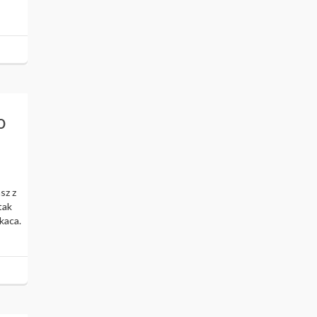
o
sz z
tak
kaca.