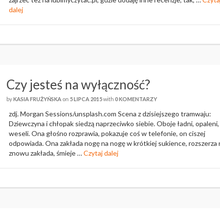
dalej
Czy jesteś na wyłączność?
by
KASIA FRUŻYŃSKA
on
5 LIPCA 2015
with
0 KOMENTARZY
zdj. Morgan Sessions/unsplash.com Scena z dzisiejszego tramwaju:
Dziewczyna i chłopak siedzą naprzeciwko siebie. Oboje ładni, opaleni,
weseli. Ona głośno rozprawia, pokazuje coś w telefonie, on ciszej
odpowiada. Ona zakłada nogę na nogę w krótkiej sukience, rozszerza 
znowu zakłada, śmieje …
Czytaj dalej