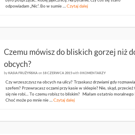
odpowiadam „Nic”. Bo w sumie …
Czytaj dalej
Czemu mówisz do bliskich gorzej niż d
obcych?
by
KASIA FRUŻYŃSKA
on
18 CZERWCA 2015
with
0 KOMENTARZY
Czy wrzeszczysz na obcych na ulicy? Trzaskasz drzwiami gdy rozmawia
szefem? Przewracasz oczami przy kasie w sklepie? Nie, skąd, przecież 
się nie robi… To czemu robisz to bliskim? Miałam ostatnio moralnego 
Choć może po mnie nie …
Czytaj dalej