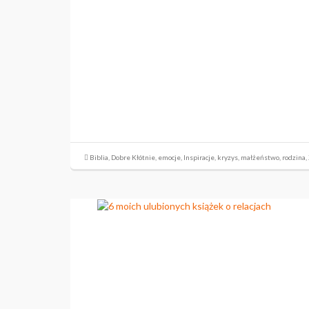
Biblia
,
Dobre Kłótnie
,
emocje
,
Inspiracje
,
kryzys
,
małżeństwo
,
rodzina
,