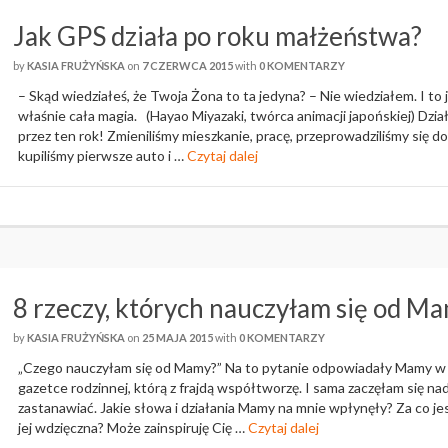
Jak GPS działa po roku małżeństwa?
by
KASIA FRUŻYŃSKA
on
7 CZERWCA 2015
with
0 KOMENTARZY
– Skąd wiedziałeś, że Twoja Żona to ta jedyna? – Nie wiedziałem. I to 
właśnie cała magia. (Hayao Miyazaki, twórca animacji japońskiej) Dział
przez ten rok! Zmieniliśmy mieszkanie, pracę, przeprowadziliśmy się do
kupiliśmy pierwsze auto i …
Czytaj dalej
8 rzeczy, których nauczyłam się od M
by
KASIA FRUŻYŃSKA
on
25 MAJA 2015
with
0 KOMENTARZY
„Czego nauczyłam się od Mamy?” Na to pytanie odpowiadały Mamy w
gazetce rodzinnej, którą z frajdą współtworzę. I sama zaczęłam się na
zastanawiać. Jakie słowa i działania Mamy na mnie wpłynęły? Za co j
jej wdzięczna? Może zainspiruję Cię …
Czytaj dalej