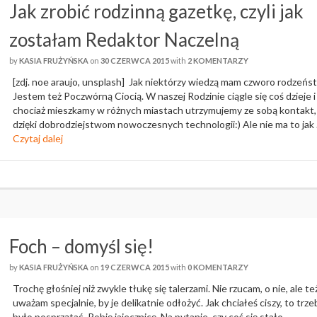
Jak zrobić rodzinną gazetkę, czyli jak
zostałam Redaktor Naczelną
by
KASIA FRUŻYŃSKA
on
30 CZERWCA 2015
with
2 KOMENTARZY
[zdj. noe araujo, unsplash] Jak niektórzy wiedzą mam czworo rodzeńs
Jestem też Poczwórną Ciocią. W naszej Rodzinie ciągle się coś dzieje i
chociaż mieszkamy w różnych miastach utrzymujemy ze sobą kontakt,
dzięki dobrodziejstwom nowoczesnych technologii:) Ale nie ma to jak
Czytaj dalej
Foch – domyśl się!
by
KASIA FRUŻYŃSKA
on
19 CZERWCA 2015
with
0 KOMENTARZY
Trochę głośniej niż zwykle tłukę się talerzami. Nie rzucam, o nie, ale te
uważam specjalnie, by je delikatnie odłożyć. Jak chciałeś ciszy, to trze
było posprzątać. Robię jajecznicę. Na pytanie, czy coś się stało