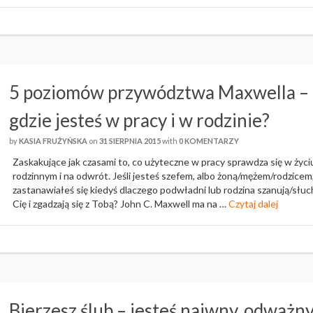
5 poziomów przywództwa Maxwella –
gdzie jesteś w pracy i w rodzinie?
by
KASIA FRUŻYŃSKA
on
31 SIERPNIA 2015
with
0 KOMENTARZY
Zaskakujące jak czasami to, co użyteczne w pracy sprawdza się w życi
rodzinnym i na odwrót. Jeśli jesteś szefem, albo żoną/mężem/rodzicem
zastanawiałeś się kiedyś dlaczego podwładni lub rodzina szanują/słuc
Cię i zgadzają się z Tobą? John C. Maxwell ma na …
Czytaj dalej
Bierzesz ślub – jesteś naiwny, odważn