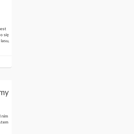
jest
o się
 lasu,
amy
d nim
estem