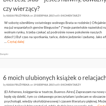
czy wierzący?
by
KASIA FRUŻYŃSKA
on
25 SIERPNIA 2015
with
0 KOMENTARZY
W sobotę ożeniliśmy ostatniego wolnego Brata w rodzinie:) Oficjalnie
ma już wspaniałych genów Biegusów* (*moje panieńskie nazwisko) n
wolnym rynku, trzeba czekać aż podrośnie nowe pokolenie naszych
dzieci!:) Był czas na spotkania, tańce, dobre jedzenie i zadumę. Jako e
…
Czytaj dalej
Związki
6 moich ulubionych książek o relacjac
by
KASIA FRUŻYŃSKA
on
19 SIERPNIA 2015
with
0 KOMENTARZY
(El Atheneo, księgarnia w teatrze, Buenos Aires] Zapraszam na nowy 
będę się dzielić, tym co ciekawego przeczytałam i polecam w obszarze
psychologii, wiedzy okołobiznesowej i czasem literatury pięknej. Moż
zajrzeć też na lubimyczytać.pl, gdzie dodaję inne recenzje, tak, …
Czyta