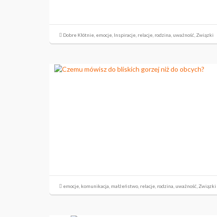
Dobre Kłótnie
,
emocje
,
Inspiracje
,
relacje
,
rodzina
,
uważność
,
Związki
emocje
,
komunikacja
,
małżeństwo
,
relacje
,
rodzina
,
uważność
,
Związki