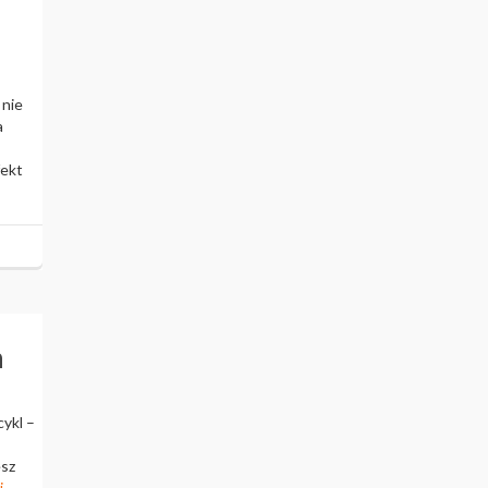
 nie
a
fekt
h
cykl –
esz
j