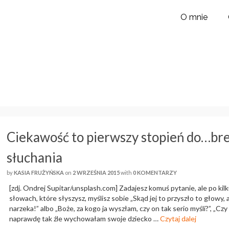
O mnie
Ciekawość to pierwszy stopień do…br
słuchania
by
KASIA FRUŻYŃSKA
on
2 WRZEŚNIA 2015
with
0 KOMENTARZY
[zdj. Ondrej Supitar/unsplash.com] Zadajesz komuś pytanie, ale po kil
słowach, które słyszysz, myślisz sobie „Skąd jej to przyszło to głowy, 
narzeka!” albo „Boże, za kogo ja wyszłam, czy on tak serio myśli?”, „Czy
naprawdę tak źle wychowałam swoje dziecko …
Czytaj dalej