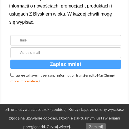
informacji o nowościach, promocjach, produktach i
usługach Z Błyskiem w oku. W każdej chwili mogę
się wypisać.
I agree to have my personal information transfered to MailChimp (
more information
)
Strona używa ciasteczek (cookies). Korzystając ze strony wyrażasz
zgodę na używanie cookies, zgodnie z aktualnymi ustawieniami
© 2026 Z błyskiem w oku - WordPress Theme by
Kadence WP
przeglądarki. Czytaj więcej.
Zamknij