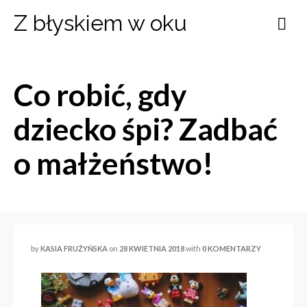
Z błyskiem w oku
Co robić, gdy
dziecko śpi? Zadbać
o małżeństwo!
by
KASIA FRUŻYŃSKA
on
28 KWIETNIA 2018
with
0 KOMENTARZY