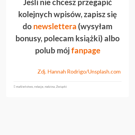
Jeśli nie chcesz przegapić
kolejnych wpisów, zapisz się
do
newslettera
(wysyłam
bonusy, polecam książki) albo
polub mój
fanpage
Zdj. Hannah Rodrigo/Unsplash.com
małżeństwo
,
relacje
,
rodzina
,
Związki