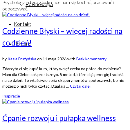
Psychologia o tym, kiedy chce nam się kochać, pracować i
Równowaga
odpoczywać.
Kontakt
Codzienne Błyski – więcej radości na
co dzień!
Pobierz
by
Kasia Frużyńska
on
11 maja 2026
with
Brak komentarzy
Zdarzyło ci się kupić kurs, który wciąż czeka na półce do zrobienia?
Mam dla Ciebie coś prostszego. 5 metod, które dają energię i radość
na co dzień. To właściwie seria eksperymentów społecznych, bo nie
możesz o nich tylko czytać. Działają …
Czytaj dalej
Inspiracje
Ćpanie rozwoju i pułapka wellness