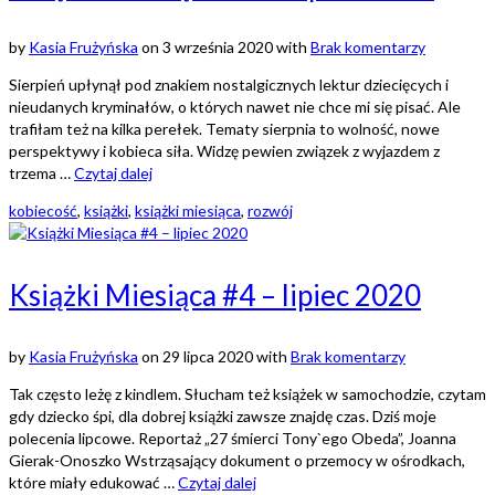
by
Kasia Frużyńska
on
3 września 2020
with
Brak komentarzy
Sierpień upłynął pod znakiem nostalgicznych lektur dziecięcych i
nieudanych kryminałów, o których nawet nie chce mi się pisać. Ale
trafiłam też na kilka perełek. Tematy sierpnia to wolność, nowe
perspektywy i kobieca siła. Widzę pewien związek z wyjazdem z
trzema …
Czytaj dalej
kobiecość
,
książki
,
książki miesiąca
,
rozwój
Książki Miesiąca #4 – lipiec 2020
by
Kasia Frużyńska
on
29 lipca 2020
with
Brak komentarzy
Tak często leżę z kindlem. Słucham też książek w samochodzie, czytam
gdy dziecko śpi, dla dobrej książki zawsze znajdę czas. Dziś moje
polecenia lipcowe. Reportaż „27 śmierci Tony`ego Obeda”, Joanna
Gierak-Onoszko Wstrząsający dokument o przemocy w ośrodkach,
które miały edukować …
Czytaj dalej