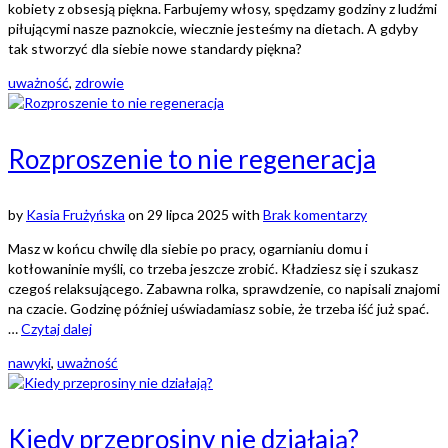
kobiety z obsesją piękna. Farbujemy włosy, spędzamy godziny z ludźmi
piłującymi nasze paznokcie, wiecznie jesteśmy na dietach. A gdyby
tak stworzyć dla siebie nowe standardy piękna?
uważność
,
zdrowie
Rozproszenie to nie regeneracja
by
Kasia Frużyńska
on
29 lipca 2025
with
Brak komentarzy
Masz w końcu chwilę dla siebie po pracy, ogarnianiu domu i
kotłowaninie myśli, co trzeba jeszcze zrobić. Kładziesz się i szukasz
czegoś relaksującego. Zabawna rolka, sprawdzenie, co napisali znajomi
na czacie. Godzinę później uświadamiasz sobie, że trzeba iść już spać.
…
Czytaj dalej
nawyki
,
uważność
Kiedy przeprosiny nie działają?