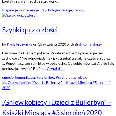
kontakt z ciałem, ruch, sztuki walki.
Inspiracje
,
konferencje
,
Psychologia
,
relacje
,
rozwój
Szybki quiz o złości
by
Kasia Frużyńska
on
15 września 2020
with
Brak komentarzy
Dziś mam dla Ciebie 3 pytania. Wyobraź sobie 3 sytuacje, jak się
zachowasz? Nie odpowiadaj tak jak „trzeba”, ale jak najczęściej robisz.
1. Popełniasz ten sam błąd w pośpiechu. Co sobie mówisz? A. „No tak,
geniusz jak zwykle” B. „Po …
Czytaj dalej
emocje
,
komunikacja
,
kurs online
,
Psychologia
,
relacje
„Gniew kobiety i Dzieci z Bullerbyn” –
Książki Miesiąca #5 sierpień 2020