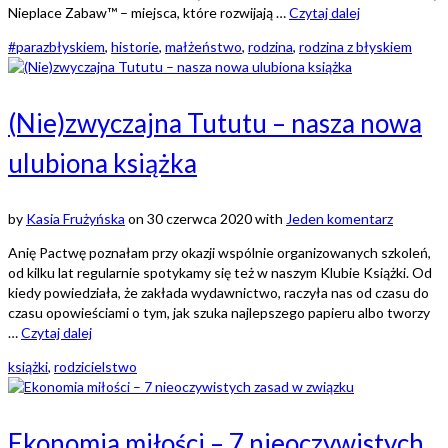
Nieplace Zabaw™ – miejsca, które rozwijają …
Czytaj dalej
#parazbłyskiem
,
historie
,
małżeństwo
,
rodzina
,
rodzina z błyskiem
(Nie)zwyczajna Tututu – nasza nowa
ulubiona książka
by
Kasia Frużyńska
on
30 czerwca 2020
with
Jeden komentarz
Anię Pactwę poznałam przy okazji wspólnie organizowanych szkoleń,
od kilku lat regularnie spotykamy się też w naszym Klubie Książki. Od
kiedy powiedziała, że zakłada wydawnictwo, raczyła nas od czasu do
czasu opowieściami o tym, jak szuka najlepszego papieru albo tworzy
…
Czytaj dalej
książki
,
rodzicielstwo
Ekonomia miłości – 7 nieoczywistych