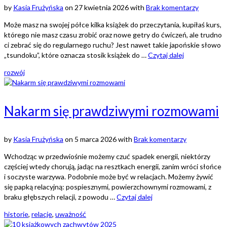
by
Kasia Frużyńska
on
27 kwietnia 2026
with
Brak komentarzy
Może masz na swojej półce kilka książek do przeczytania, kupiłaś kurs,
którego nie masz czasu zrobić oraz nowe getry do ćwiczeń, ale trudno
ci zebrać się do regularnego ruchu? Jest nawet takie japońskie słowo
„tsundoku”, które oznacza stosik książek do …
Czytaj dalej
rozwój
Nakarm się prawdziwymi rozmowami
by
Kasia Frużyńska
on
5 marca 2026
with
Brak komentarzy
Wchodząc w przedwiośnie możemy czuć spadek energii, niektórzy
częściej wtedy chorują, jadąc na resztkach energii, zanim wróci słońce
i soczyste warzywa. Podobnie może być w relacjach. Możemy żywić
się papką relacyjną: pospiesznymi, powierzchownymi rozmowami, z
braku głębszych relacji, z powodu …
Czytaj dalej
historie
,
relacje
,
uważność