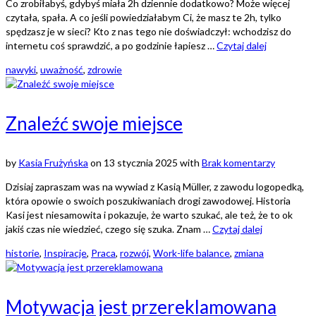
Co zrobiłabyś, gdybyś miała 2h dziennie dodatkowo? Może więcej
czytała, spała. A co jeśli powiedziałabym Ci, że masz te 2h, tylko
spędzasz je w sieci? Kto z nas tego nie doświadczył: wchodzisz do
internetu coś sprawdzić, a po godzinie łapiesz …
Czytaj dalej
nawyki
,
uważność
,
zdrowie
Znaleźć swoje miejsce
by
Kasia Frużyńska
on
13 stycznia 2025
with
Brak komentarzy
Dzisiaj zapraszam was na wywiad z Kasią Müller, z zawodu logopedką,
która opowie o swoich poszukiwaniach drogi zawodowej. Historia
Kasi jest niesamowita i pokazuje, że warto szukać, ale też, że to ok
jakiś czas nie wiedzieć, czego się szuka. Znam …
Czytaj dalej
historie
,
Inspiracje
,
Praca
,
rozwój
,
Work-life balance
,
zmiana
Motywacja jest przereklamowana