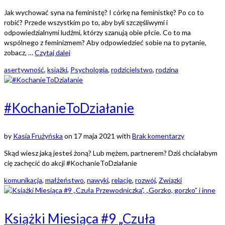
Jak wychować syna na feministę? I córkę na feministkę? Po co to
robić? Przede wszystkim po to, aby byli szczęśliwymi i
odpowiedzialnymi ludźmi, którzy szanują obie płcie. Co to ma
wspólnego z feminizmem? Aby odpowiedzieć sobie na to pytanie,
zobacz, …
Czytaj dalej
asertywność
,
książki
,
Psychologia
,
rodzicielstwo
,
rodzina
#KochanieToDziałanie
by
Kasia Frużyńska
on
17 maja 2021
with
Brak komentarzy
Skąd wiesz jaką jesteś żoną? Lub mężem, partnerem? Dziś chciałabym
cię zachęcić do akcji #KochanieToDziałanie
komunikacja
,
małżeństwo
,
nawyki
,
relacje
,
rozwój
,
Związki
Książki Miesiąca #9 „Czuła