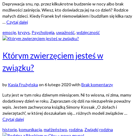
Deprywacja snu, np. przez kilkukrotne budzenie w nocy albo brak
możliwości zaśnięcia. Wiesz, kto doświadcza jej na co dzień? Rodzice
małych dzieci. Kiedy Franek był niemowlakiem i budziłam się kilka razy
…
Czytaj dalej
emocje
,
kryzys
,
Psychologia
,
uważność
,
wdzięczność
Którym zwierzęciem jesteś w
związku?
by
Kasia Frużyńska
on
6 lutego 2020
with
Brak komentarzy
Luty jest w tym roku dziwnym miesiącem. Ni to wiosna, ni zima, mamy
dodatkowy dzień w roku. Zapraszam cię dziś na niezupełnie poważny
wpis. Jestem zachwycona książką Simony Kossak „O ziołach i
zwierzętach”, w której doszukałam się… różnych modeli związków …
Czytaj dalej
historie
,
komunikacja
,
małżeństwo
,
rodzina
,
Związki
rodzina