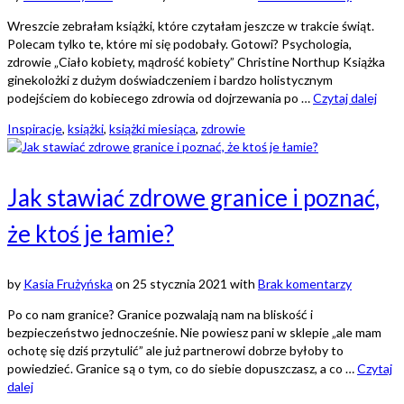
Wreszcie zebrałam książki, które czytałam jeszcze w trakcie świąt.
Polecam tylko te, które mi się podobały. Gotowi? Psychologia,
zdrowie „Ciało kobiety, mądrość kobiety” Christine Northup Książka
ginekolożki z dużym doświadczeniem i bardzo holistycznym
podejściem do kobiecego zdrowia od dojrzewania po …
Czytaj dalej
Inspiracje
,
książki
,
książki miesiąca
,
zdrowie
Jak stawiać zdrowe granice i poznać,
że ktoś je łamie?
by
Kasia Frużyńska
on
25 stycznia 2021
with
Brak komentarzy
Po co nam granice? Granice pozwalają nam na bliskość i
bezpieczeństwo jednocześnie. Nie powiesz pani w sklepie „ale mam
ochotę się dziś przytulić” ale już partnerowi dobrze byłoby to
powiedzieć. Granice są o tym, co do siebie dopuszczasz, a co …
Czytaj
dalej