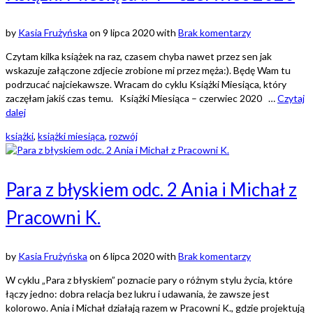
by
Kasia Frużyńska
on
9 lipca 2020
with
Brak komentarzy
Czytam kilka książek na raz, czasem chyba nawet przez sen jak
wskazuje załączone zdjecie zrobione mi przez męża:). Będę Wam tu
podrzucać najciekawsze. Wracam do cyklu Książki Miesiąca, który
zaczęłam jakiś czas temu. Książki Miesiąca – czerwiec 2020 …
Czytaj
dalej
książki
,
książki miesiąca
,
rozwój
Para z błyskiem odc. 2 Ania i Michał z
Pracowni K.
by
Kasia Frużyńska
on
6 lipca 2020
with
Brak komentarzy
W cyklu „Para z błyskiem” poznacie pary o różnym stylu życia, które
łączy jedno: dobra relacja bez lukru i udawania, że zawsze jest
kolorowo. Ania i Michał działają razem w Pracowni K., gdzie projektują