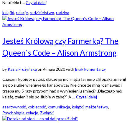
Neufelda i …
Czytaj dalej
książki
,
relacje
,
rodzicielstwo
,
rodzina
Jesteś Królową czy Farmerką? The
Queen`s Code – Alison Armstrong
by
Kasia Frużyńska
on
4 maja 2020
with
Brak komentarzy
Czasami kobiety pytają, dlaczego mój mąż z fajnego chłopaka zmienił
się po ślubie w leniwego kanapowca? Nie chce ze mną rozmawiać i
trzeba mu 5 razy przypominać o wyniesieniu śmieci? „Dlaczego mój
książę, zmienił się po ślubie w żabę?” A …
Czytaj dalej
asertywność
,
kobiecość
,
komunikacja
,
książki
,
małżeństwo
,
Psychologia
,
relacje
,
Związki