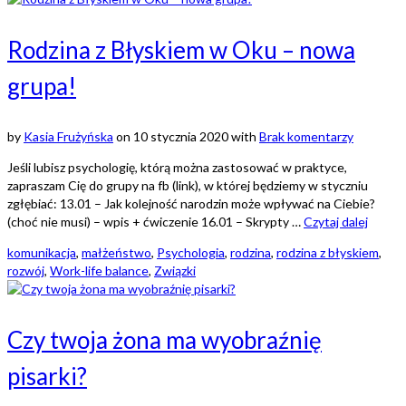
Rodzina z Błyskiem w Oku – nowa
grupa!
by
Kasia Frużyńska
on
10 stycznia 2020
with
Brak komentarzy
Jeśli lubisz psychologię, którą można zastosować w praktyce,
zapraszam Cię do grupy na fb (link), w której będziemy w styczniu
zgłębiać: 13.01 – Jak kolejność narodzin może wpływać na Ciebie?
(choć nie musi) – wpis + ćwiczenie 16.01 – Skrypty …
Czytaj dalej
komunikacja
,
małżeństwo
,
Psychologia
,
rodzina
,
rodzina z błyskiem
,
rozwój
,
Work-life balance
,
Związki
Czy twoja żona ma wyobraźnię
pisarki?