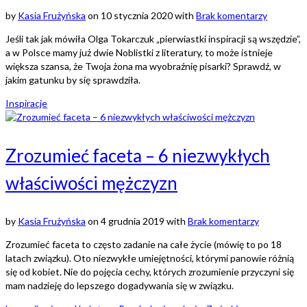
by
Kasia Frużyńska
on
10 stycznia 2020
with
Brak komentarzy
Jeśli tak jak mówiła Olga Tokarczuk „pierwiastki inspiracji są wszędzie”,
a w Polsce mamy już dwie Noblistki z literatury, to może istnieje
większa szansa, że Twoja żona ma wyobraźnię pisarki? Sprawdź, w
jakim gatunku by się sprawdziła.
Inspiracje
Zrozumieć faceta – 6 niezwykłych
właściwości mężczyzn
by
Kasia Frużyńska
on
4 grudnia 2019
with
Brak komentarzy
Zrozumieć faceta to często zadanie na całe życie (mówię to po 18
latach związku). Oto niezwykłe umiejętności, którymi panowie różnią
się od kobiet. Nie do pojęcia cechy, których zrozumienie przyczyni się
mam nadzieję do lepszego dogadywania się w związku.