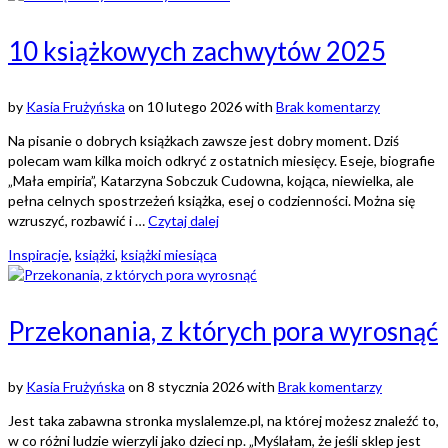
10 książkowych zachwytów 2025
by
Kasia Frużyńska
on
10 lutego 2026
with
Brak komentarzy
Na pisanie o dobrych książkach zawsze jest dobry moment. Dziś
polecam wam kilka moich odkryć z ostatnich miesięcy. Eseje, biografie
„Mała empiria”, Katarzyna Sobczuk Cudowna, kojąca, niewielka, ale
pełna celnych spostrzeżeń książka, esej o codzienności. Można się
wzruszyć, rozbawić i …
Czytaj dalej
Inspiracje
,
książki
,
książki miesiąca
Przekonania, z których pora wyrosnąć
by
Kasia Frużyńska
on
8 stycznia 2026
with
Brak komentarzy
Jest taka zabawna stronka myslalemze.pl, na której możesz znaleźć to,
w co różni ludzie wierzyli jako dzieci np. „Myślałam, że jeśli sklep jest