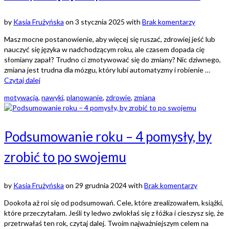
by
Kasia Frużyńska
on
3 stycznia 2025
with
Brak komentarzy
Masz mocne postanowienie, aby więcej się ruszać, zdrowiej jeść lub
nauczyć się języka w nadchodzącym roku, ale czasem dopada cię
słomiany zapał? Trudno ci zmotywować się do zmiany? Nic dziwnego,
zmiana jest trudna dla mózgu, który lubi automatyzmy i robienie …
Czytaj dalej
motywacja
,
nawyki
,
planowanie
,
zdrowie
,
zmiana
Podsumowanie roku – 4 pomysły, by
zrobić to po swojemu
by
Kasia Frużyńska
on
29 grudnia 2024
with
Brak komentarzy
Dookoła aż roi się od podsumowań. Cele, które zrealizowałem, książki,
które przeczytałam. Jeśli ty ledwo zwlokłaś się z łóżka i cieszysz się, że
przetrwałaś ten rok, czytaj dalej. Twoim najważniejszym celem na