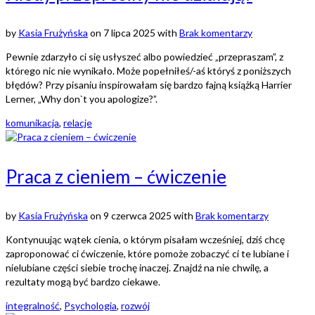
by
Kasia Frużyńska
on
7 lipca 2025
with
Brak komentarzy
Pewnie zdarzyło ci się usłyszeć albo powiedzieć „przepraszam”, z
którego nic nie wynikało. Może popełniłeś/-aś któryś z poniższych
błędów? Przy pisaniu inspirowałam się bardzo fajną książką Harrier
Lerner, „Why don`t you apologize?”.
komunikacja
,
relacje
Praca z cieniem – ćwiczenie
by
Kasia Frużyńska
on
9 czerwca 2025
with
Brak komentarzy
Kontynuując wątek cienia, o którym pisałam wcześniej, dziś chcę
zaproponować ci ćwiczenie, które pomoże zobaczyć ci te lubiane i
nielubiane części siebie trochę inaczej. Znajdź na nie chwilę, a
rezultaty mogą być bardzo ciekawe.
integralność
,
Psychologia
,
rozwój