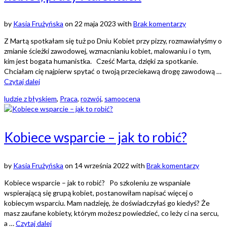
by
Kasia Frużyńska
on
22 maja 2023
with
Brak komentarzy
Z Martą spotkałam się tuż po Dniu Kobiet przy pizzy, rozmawiałyśmy o
zmianie ścieżki zawodowej, wzmacnianiu kobiet, malowaniu i o tym,
kim jest bogata humanistka. Cześć Marta, dzięki za spotkanie.
Chciałam cię najpierw spytać o twoją przeciekawą drogę zawodową …
Czytaj dalej
ludzie z błyskiem
,
Praca
,
rozwój
,
samoocena
Kobiece wsparcie – jak to robić?
by
Kasia Frużyńska
on
14 września 2022
with
Brak komentarzy
Kobiece wsparcie – jak to robić? Po szkoleniu ze wspaniale
wspierającą się grupą kobiet, postanowiłam napisać więcej o
kobiecym wsparciu. Mam nadzieję, że doświadczyłaś go kiedyś? Że
masz zaufane kobiety, którym możesz powiedzieć, co leży ci na sercu,
a …
Czytaj dalej