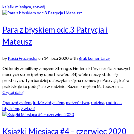
książki miesiąca
,
rozwój
Para z błyskiem odc.3 Patrycja i
Mateusz
by
Kasia Frużyńska
on
14 lipca 2020
with
Brak komentarzy
Od kiedy zrobiliśmy z mężem Strengts Findera, który określa 5 naszych
mocnych stron (pełny raport zawiera 34) wiele rzeczy stało się
prostszych. Tym bardziej ucieszyłam się na rozmowę z Patrycją, która
praktykuje to podejście w rodzinie. Razem z mężem Mateuszem …
Czytaj dalej
#parazbłyskiem
,
ludzie z błyskiem
,
małżeństwo
,
rodzina
,
rodzina z
błyskiem
,
Związki
Książki Miesiąca #4 – czerwiec 2020