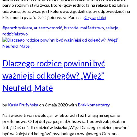
pary o różnym stylu życia, które łączy jedno: fajna relacja bez lukru i
udawania, że zawsze jest kolorowo. Zgodzili się, by odpowiedzieć na
kilka moich pytań. Dzisiaj pierwsza Para z …
Czytaj dalej
#parazbłyskiem
,
autentyczność
,
historie
,
małżeństwo
,
relacje
,
rodzicielstwo
Dlaczego rodzice powinni być
ważniejsi od kolegów? „Więź”
Neufeld, Maté
by
Kasia Frużyńska
on
6 maja 2020
with
Brak komentarzy
Na świecie trwa rewolucja i w lekturach też trafiają mi się same
przełomowe. O tej dotyczącej małżeństw i… hodowli żab pisałam
tutaj. Dziś coś dla rodziców ksiażka „Więż. Dlaczego rodzice powinni
być ważniejsi od kolegów” psychologa rozwojowego Gordona