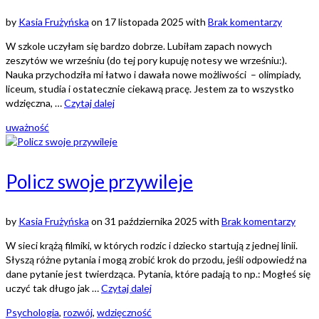
by
Kasia Frużyńska
on
17 listopada 2025
with
Brak komentarzy
W szkole uczyłam się bardzo dobrze. Lubiłam zapach nowych
zeszytów we wrześniu (do tej pory kupuję notesy we wrześniu:).
Nauka przychodziła mi łatwo i dawała nowe możliwości – olimpiady,
liceum, studia i ostatecznie ciekawą pracę. Jestem za to wszystko
wdzięczna, …
Czytaj dalej
uważność
Policz swoje przywileje
by
Kasia Frużyńska
on
31 października 2025
with
Brak komentarzy
W sieci krążą filmiki, w których rodzic i dziecko startują z jednej linii.
Słyszą różne pytania i mogą zrobić krok do przodu, jeśli odpowiedź na
dane pytanie jest twierdząca. Pytania, które padają to np.: Mogłeś się
uczyć tak długo jak …
Czytaj dalej
Psychologia
,
rozwój
,
wdzięczność