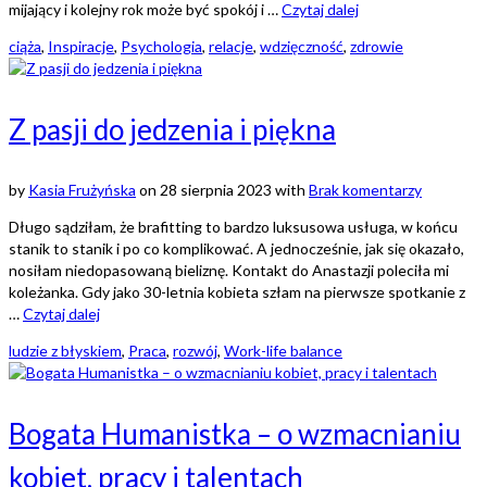
mijający i kolejny rok może być spokój i …
Czytaj dalej
ciąża
,
Inspiracje
,
Psychologia
,
relacje
,
wdzięczność
,
zdrowie
Z pasji do jedzenia i piękna
by
Kasia Frużyńska
on
28 sierpnia 2023
with
Brak komentarzy
Długo sądziłam, że brafitting to bardzo luksusowa usługa, w końcu
stanik to stanik i po co komplikować. A jednocześnie, jak się okazało,
nosiłam niedopasowaną bieliznę. Kontakt do Anastazji poleciła mi
koleżanka. Gdy jako 30-letnia kobieta szłam na pierwsze spotkanie z
…
Czytaj dalej
ludzie z błyskiem
,
Praca
,
rozwój
,
Work-life balance
Bogata Humanistka – o wzmacnianiu
kobiet, pracy i talentach