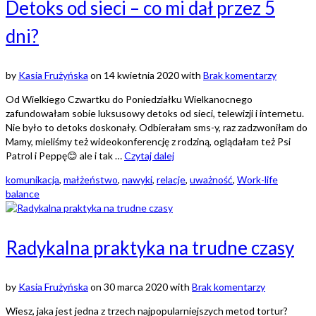
Detoks od sieci – co mi dał przez 5
dni?
by
Kasia Frużyńska
on
14 kwietnia 2020
with
Brak komentarzy
Od Wielkiego Czwartku do Poniedziałku Wielkanocnego
zafundowałam sobie luksusowy detoks od sieci, telewizji i internetu.
Nie było to detoks doskonały. Odbierałam sms-y, raz zadzwoniłam do
Mamy, mieliśmy też wideokonferencję z rodziną, oglądałam też Psi
Patrol i Peppę😊 ale i tak …
Czytaj dalej
komunikacja
,
małżeństwo
,
nawyki
,
relacje
,
uważność
,
Work-life
balance
Radykalna praktyka na trudne czasy
by
Kasia Frużyńska
on
30 marca 2020
with
Brak komentarzy
Wiesz, jaka jest jedna z trzech najpopularniejszych metod tortur?