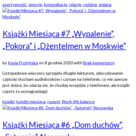
asertywność
,
emocje
,
komunikacja
,
relacje
,
rodzina
,
zmiana
Książki Miesiąca #7 „Wypalenie”,
„Pokora” i „Dżentelmen w Moskwie”
by
Kasia Frużyńska
on
8 grudnia 2020
with
Brak komentarzy
Listopadowe wieczory sprzyjały długim lekturom, zdecydowanie
częściej słucham audiobooków i czytam na telefonie, co nie zawsze
jest dobre, bo zdarza sie, że chodzę wszędzie z telefonem, ale książki
często to wynagradzają!
książki
,
książki miesiąca
,
rozwój
,
Work-life balance
Książki Miesiąca #6 „Dom duchów”,