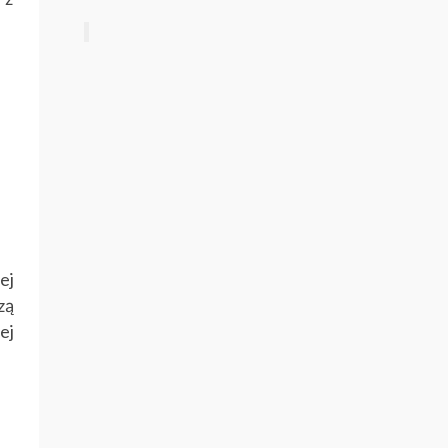
ej
zą
ej