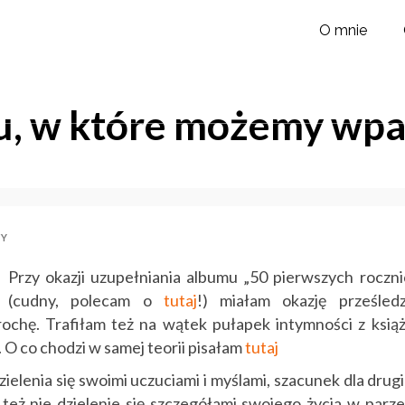
O mnie
u, w które możemy wpaś
ZY
Przy okazji uzupełniania albumu „50 pierwszych roczni
(cudny, polecam o
tutaj
!) miałam okazję prześledz
rochę. Trafiłam też na wątek pułapek intymności z książ
 O co chodzi w samej teorii pisałam
tutaj
zielenia się swoimi uczuciami i myślami, szacunek dla drugi
 też nie dzielenie się szczegółami swojego życia w parze