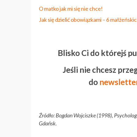
O matko jak mi się nie chce!
Jak się dzielić obowiązkami – 6 małżeńsk
Blisko Ci do którejś p
Jeśli nie chcesz prze
do
newslette
Źródło: Bogdan Wojciszke (1998), Psycholog
Gdańsk.