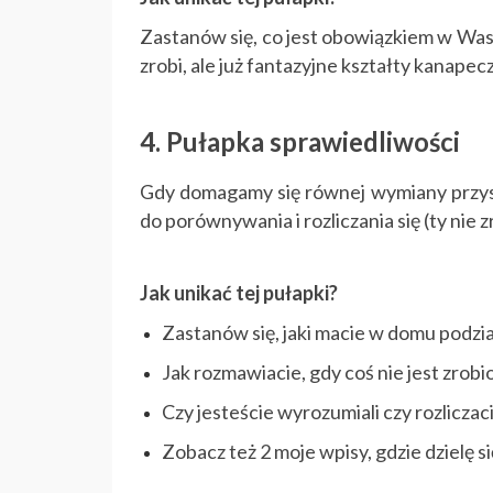
Zastanów się, co jest obowiązkiem w Wasz
zrobi, ale już fantazyjne kształty kanap
4. Pułapka sprawiedliwości
Gdy domagamy się równej wymiany przys
do porównywania i rozliczania się (ty nie zr
Jak unikać tej pułapki?
Zastanów się, jaki macie w domu podz
Jak rozmawiacie, gdy coś nie jest zrob
Czy jesteście wyrozumiali czy rozliczacie 
Zobacz też 2 moje wpisy, gdzie dzielę