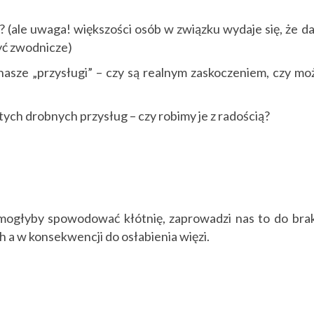
oba? (ale uwaga! większości osób w związku wydaje się, że da
być zwodnicze)
nasze „przysługi” – czy są realnym zaskoczeniem, czy mo
ych drobnych przysług – czy robimy je z radością?
 mogłyby spowodować kłótnię, zaprowadzi nas to do bra
h a w konsekwencji do osłabienia więzi.