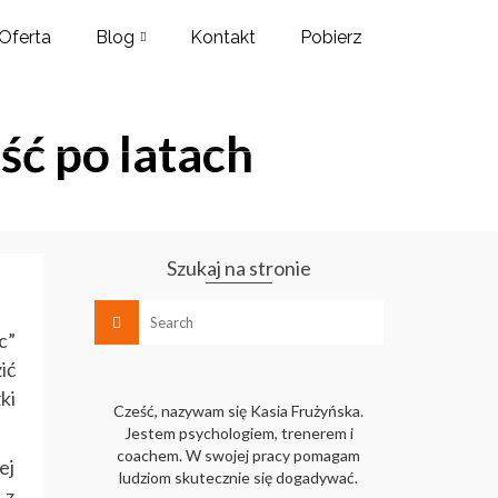
Oferta
Blog
Kontakt
Pobierz
ć po latach
Szukaj na stronie
c”
ić
ki
Cześć, nazywam się Kasia Frużyńska.
Jestem psychologiem, trenerem i
coachem. W swojej pracy pomagam
ej
ludziom skutecznie się dogadywać.
 z