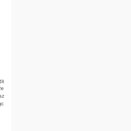
gą
że
sz
ąc