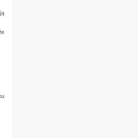
ją
że
ku