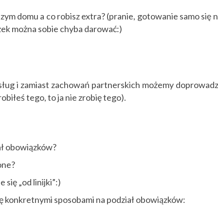
ym domu a co robisz extra? (pranie, gotowanie samo się n
eczek można sobie chyba darować:)
ług i zamiast zachowań partnerskich możemy doprowadz
obiłeś tego, to ja nie zrobię tego).
iał obowiązków?
ione?
się „od linijki”:)
 się konkretnymi sposobami na podział obowiązków: