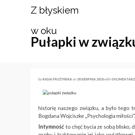
Z błyskiem
w oku
Pułapki w związk
by
KASIA FRUŻYŃSKA
on
30 SIERPNIA 2018
with
0 KOMENTAR
historię naszego związku, a było tego t
Bogdana Wojciszke „Psychologia miłości”.
Intymność
to chęć bycia ze sobą blisko, d
osoby i traktowanie jej jako wyjątkowej,