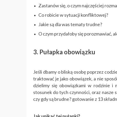
Zastanów się, o czym najczęściej rozm
Co robicie w sytuacji konfliktowej?
Jakie są dla was tematy trudne?
O czym przydałoby się porozmawiać, al
3. Pułapka obowiązku
Jeśli dbamy o bliską osobę poprzez codz
traktować je jako obowiązek, a nie spos
dzielimy się obowiązkami w rodzinie i 
stosunek do tych czynności, oraz nasze s
czy gdy są brudne? gotowanie z 13 składni
Jak unikać tej pułapki?