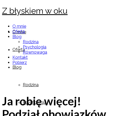
Z błyskiem w oku
O mnie
Oferta
O mnie
Blog
Rodzina
Psychologia
Oferta
Równowaga
Kontakt
Pobierz
Blog
Rodzina
Ja robię więcej!
Psychologia
Podział obowiązków