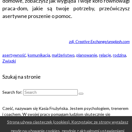
domowe, zobaczysz jak wygląda Twoje koło równowagi
praca-dom, jakie są twoje potrzeby, przećwiczysz
asertywne proszenie o pomoc.
zdj. Creative Exchange/unsplash.com
asertywność
,
komunikacja
,
małżeństwo
,
planowanie
,
relacje
,
rodzina
,
Związki
Szukaj na stronie
Search for:
Cześć, nazywam się Kasia Frużyńska. Jestem psychologiem, trenerem
i coachem. W swojej pracy pomagam ludziom skutecznie się
dogadywać.
Strona używa ciasteczek (cookies). Korzystając ze strony wyrażasz
zgodę na używanie cookies, zgodnie z aktualnymi ustawieniami