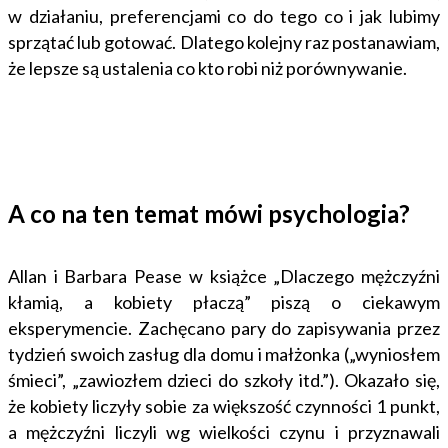
w działaniu, preferencjami co do tego co i jak lubimy
sprzątać lub gotować. Dlatego kolejny raz postanawiam,
że lepsze są ustalenia co kto robi niż porównywanie.
A co na ten temat mówi psychologia?
Allan i Barbara Pease w książce „Dlaczego mężczyźni
kłamią, a kobiety płaczą” piszą o ciekawym
eksperymencie. Zachęcano pary do zapisywania przez
tydzień swoich zasług dla domu i małżonka („wyniosłem
śmieci”, „zawiozłem dzieci do szkoły itd.”). Okazało się,
że kobiety liczyły sobie za większość czynności 1 punkt,
a mężczyźni liczyli wg wielkości czynu i przyznawali