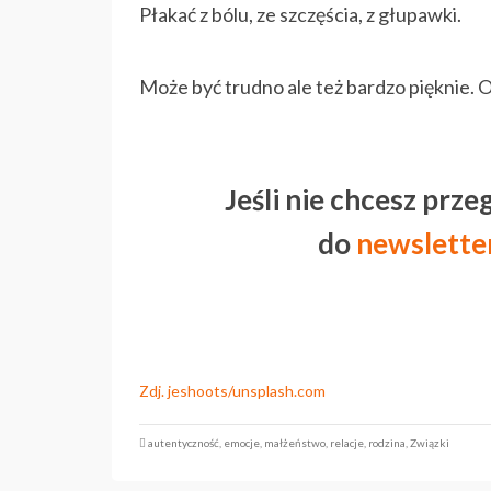
Płakać z bólu, ze szczęścia, z głupawki.
Może być trudno ale też bardzo pięknie. O 
Jeśli nie chcesz prze
do
newslette
Zdj. jeshoots/unsplash.com
autentyczność
,
emocje
,
małżeństwo
,
relacje
,
rodzina
,
Związki