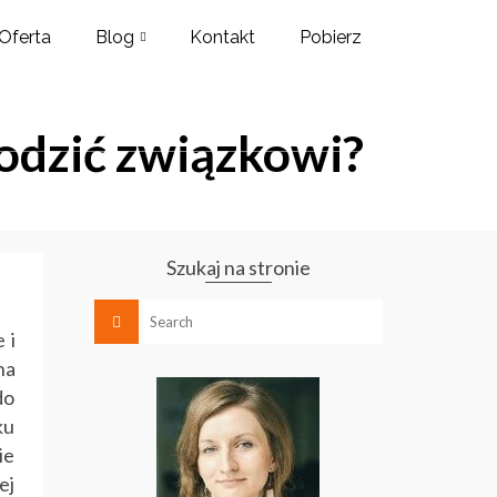
Oferta
Blog
Kontakt
Pobierz
odzić związkowi?
Szukaj na stronie
 i
na
do
ku
ie
ej