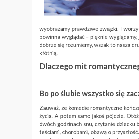
wyobrażamy prawdziwe związki. Tworzymy
powinna wyglądać – pięknie wyglądamy, j
dobrze się rozumiemy, wszak to nasza d
kłótnią.
Dlaczego mit romantyczneg
Bo po ślubie wszystko się zac
Zauważ, ze komedie romantyczne kończą 
życia. A potem samo jakoś pójdzie. Otó
dwóch godzinach snu, czytanie dziecku b
teściami, chorobami, obawą o przyszłość.