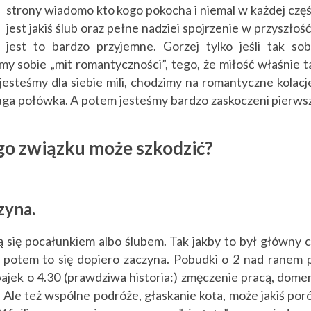
strony wiadomo kto kogo pokocha i niemal w każdej częś
jest jakiś ślub oraz pełne nadziei spojrzenie w przyszłość.
jest to bardzo przyjemne. Gorzej tylko jeśli tak sob
 sobie „mit romantyczności”, tego, że miłość właśnie t
esteśmy dla siebie mili, chodzimy na romantyczne kolacje
ruga połówka. A potem jesteśmy bardzo zaskoczeni pierws
o związku może szkodzić?
zyna.
się pocałunkiem albo ślubem. Tak jakby to był główny c
ż potem to się dopiero zaczyna. Pobudki o 2 nad ranem 
ajek o 4.30 (prawdziwa historia:) zmęczenie pracą, dome
 Ale też wspólne podróże, głaskanie kota, może jakiś por