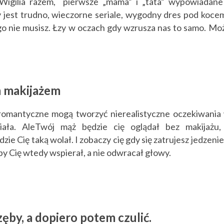
 Wigilia razem, pierwsze „mama” i „tata” wypowiadane
 jest trudno, wieczorne seriale, wygodny dres pod kocem
zego nie musisz. Łzy w oczach gdy wzrusza nas to samo. Mo
m makijażem
romantyczne mogą tworzyć nierealistyczne oczekiwania
iała. AleTwój mąż będzie cię oglądał bez makijażu,
e Cię taką wolał. I zobaczy cię gdy się zatrujesz jedzeni
 oby Cię wtedy wspierał, a nie odwracał głowy.
zęby, a dopiero potem czulić.