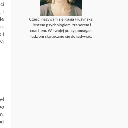
ci
 I
ie
Cześć, nazywam się Kasia Frużyńska.
Jestem psychologiem, trenerem i
ak
coachem. W swojej pracy pomagam
 i
ludziom skutecznie się dogadywać.
zą
el
po
m,
ód