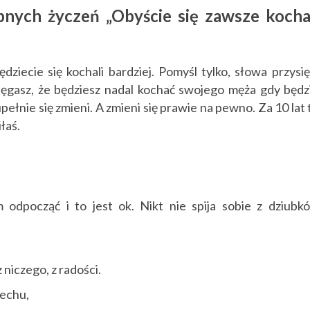
ubnych życzeń „Obyście się zawsze kocha
ziecie się kochali bardziej. Pomyśl tylko, słowa przysię
sięgasz, że będziesz nadal kochać swojego męża gdy będz
upełnie się zmieni. A zmieni się prawie na pewno. Za 10 lat 
łaś.
 odpocząć i to jest ok. Nikt nie spija sobie z dziubk
z niczego, z radości.
iechu,