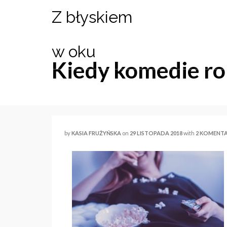
Z błyskiem
w oku
Kiedy komedie ro
by
KASIA FRUŻYŃSKA
on
29 LISTOPADA 2018
with
2 KOMENT