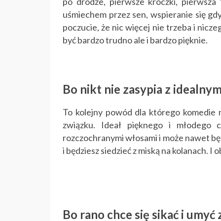
po drodze, pierwsze kroczki, pierwsza
uśmiechem przez sen, wspieranie się gdy
poczucie, że nic więcej nie trzeba i nic
być bardzo trudno ale i bardzo pięknie.
Bo nikt nie zasypia z idealny
To kolejny powód dla którego komedie 
związku. Ideał pięknego i młodego c
rozczochranymi włosami i może nawet będzi
i będziesz siedzieć z miską na kolanach. I
Bo rano chce się sikać i umyć 